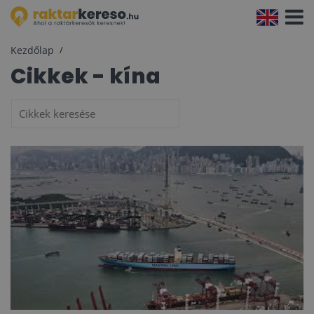
Navigá
aktivál
Kezdőlap
Cikkek - kína