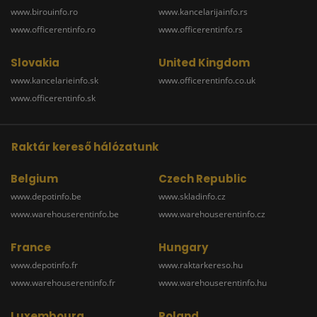
www.birouinfo.ro
www.kancelarijainfo.rs
www.officerentinfo.ro
www.officerentinfo.rs
Slovakia
United Kingdom
www.kancelarieinfo.sk
www.officerentinfo.co.uk
www.officerentinfo.sk
Raktár kereső hálózatunk
Belgium
Czech Republic
www.depotinfo.be
www.skladinfo.cz
www.warehouserentinfo.be
www.warehouserentinfo.cz
France
Hungary
www.depotinfo.fr
www.raktarkereso.hu
www.warehouserentinfo.fr
www.warehouserentinfo.hu
Luxembourg
Poland