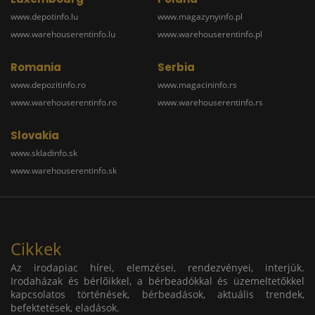
www.depotinfo.lu
www.magazynyinfo.pl
www.warehouserentinfo.lu
www.warehouserentinfo.pl
Romania
Serbia
www.depozitinfo.ro
www.magacininfo.rs
www.warehouserentinfo.ro
www.warehouserentinfo.rs
Slovakia
www.skladinfo.sk
www.warehouserentinfo.sk
Cikkek
Az irodapiac hírei, elemzései, rendezvényei, interjúk.
Irodaházak és bérlőikkel, a bérbeadókkal és üzemeltetőkkel
kapcsolatos történések, bérbeadások, aktuális trendek,
befektetések, eladások.