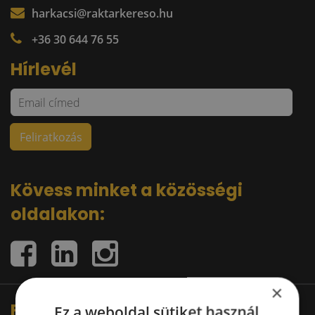
harkacsi@raktarkereso.hu
+36 30 644 76 55
Hírlevél
Kövess minket a közösségi
oldalakon:
×
Fő partnereink
Ez a weboldal sütiket használ