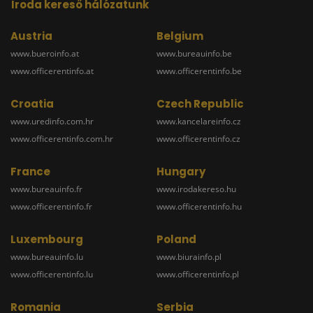
Iroda kereső hálózatunk
Austria
Belgium
www.bueroinfo.at
www.bureauinfo.be
www.officerentinfo.at
www.officerentinfo.be
Croatia
Czech Republic
www.uredinfo.com.hr
www.kancelareinfo.cz
www.officerentinfo.com.hr
www.officerentinfo.cz
France
Hungary
www.bureauinfo.fr
www.irodakereso.hu
www.officerentinfo.fr
www.officerentinfo.hu
Luxembourg
Poland
www.bureauinfo.lu
www.biurainfo.pl
www.officerentinfo.lu
www.officerentinfo.pl
Romania
Serbia