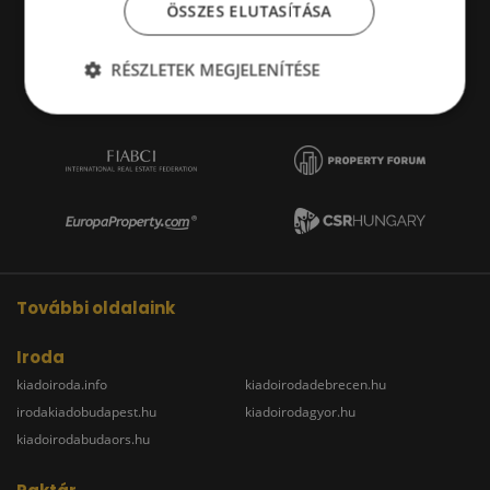
ÖSSZES ELUTASÍTÁSA
RÉSZLETEK MEGJELENÍTÉSE
További oldalaink
Iroda
kiadoiroda.info
kiadoirodadebrecen.hu
irodakiadobudapest.hu
kiadoirodagyor.hu
kiadoirodabudaors.hu