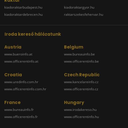
Raktár
kiadoraktarbudapest.hu
kiadoraktargyor.hu
kiadoraktardebrecen.hu
raktarszekesfehervar.hu
Iroda kereső hálózatunk
Austria
Belgium
www.bueroinfo.at
www.bureauinfo.be
www.officerentinfo.at
www.officerentinfo.be
Croatia
Czech Republic
www.uredinfo.com.hr
www.kancelareinfo.cz
www.officerentinfo.com.hr
www.officerentinfo.cz
France
Hungary
www.bureauinfo.fr
www.irodakereso.hu
www.officerentinfo.fr
www.officerentinfo.hu