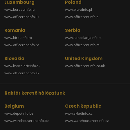
Luxembourg
Poland
www.bureauinfo.lu
www.biurainfo.pl
www.officerentinfo.lu
www.officerentinfo.pl
Romania
Serbia
www.birouinfo.ro
www.kancelarijainfo.rs
www.officerentinfo.ro
www.officerentinfo.rs
Slovakia
United Kingdom
www.kancelarieinfo.sk
www.officerentinfo.co.uk
www.officerentinfo.sk
Raktár kereső hálózatunk
Belgium
Czech Republic
www.depotinfo.be
www.skladinfo.cz
www.warehouserentinfo.be
www.warehouserentinfo.cz