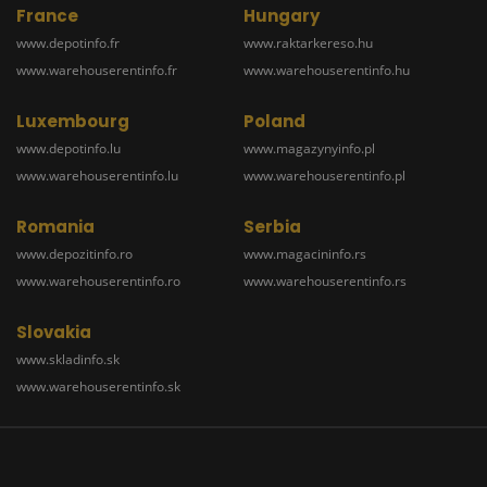
France
Hungary
www.depotinfo.fr
www.raktarkereso.hu
www.warehouserentinfo.fr
www.warehouserentinfo.hu
Luxembourg
Poland
www.depotinfo.lu
www.magazynyinfo.pl
www.warehouserentinfo.lu
www.warehouserentinfo.pl
Romania
Serbia
www.depozitinfo.ro
www.magacininfo.rs
www.warehouserentinfo.ro
www.warehouserentinfo.rs
Slovakia
www.skladinfo.sk
www.warehouserentinfo.sk