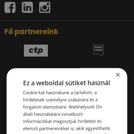
Fő partnereink
×
Ez a weboldal sütiket használ
Cookie-kat használunk a tartalom, a
hirdetések személyre szabására és a
forgalom elemzésére. Webhelyünk Ön
általi használatára vonatkozó
információkat megosztjuk hirdetési és
elemző partnereinkkel is, akik egyesíthetik