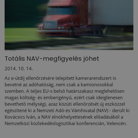
Totális NAV-megfigyelés jöhet
2014. 10. 14.
Az e-útdíj ellenőrzésére telepített kamerarendszert is
bevetné az adóhatóság, nem csak a kamionosokkal
szemben. A teljes EU-s belső határszakasz meglehetősen
magas költség- és emberigényű, ezért csak ideiglenesen
bevethető mélységi, azaz közúti ellenőrzését új eszközzel
egészítené ki a Nemzeti Adó-és Vámhivatal (NAV) - derült ki
Kovácsics Iván, a NAV elnökhelyettesének előadásából a
Nemzetközi közlekedéslogisztikai konferencián, Velencén.