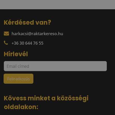
Kérdésed van?
harkacsi@raktarkereso.hu
+36 30 644 76 55
Hírlevél
Kövess minket a közösségi
oldalakon: