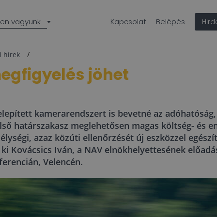
len vagyunk
Kapcsolat
Belépés
Hir
i hírek
egfigyelés jöhet
 telepített kamerarendszert is bevetné az adóhatósá
első határszakasz meglehetősen magas költség- és e
lységi, azaz közúti ellenőrzését új eszközzel egészí
t ki Kovácsics Iván, a NAV elnökhelyettesének előad
ferencián, Velencén.