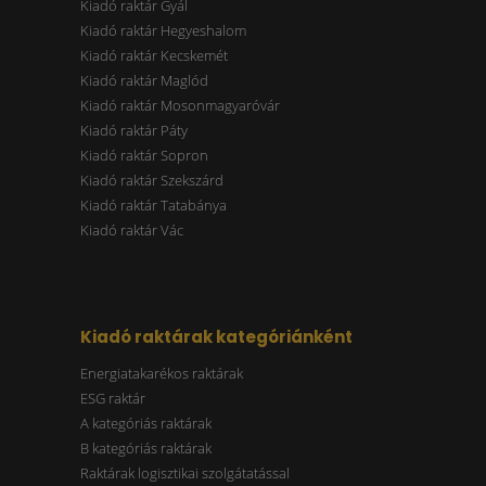
Kiadó raktár Gyál
Kiadó raktár Hegyeshalom
Kiadó raktár Kecskemét
Kiadó raktár Maglód
Kiadó raktár Mosonmagyaróvár
Kiadó raktár Páty
Kiadó raktár Sopron
Kiadó raktár Szekszárd
Kiadó raktár Tatabánya
Kiadó raktár Vác
Kiadó raktárak kategóriánként
Energiatakarékos raktárak
ESG raktár
A kategóriás raktárak
B kategóriás raktárak
Raktárak logisztikai szolgátatással