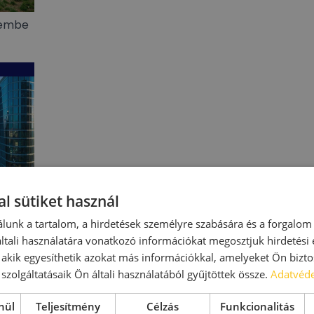
üzembe
l sütiket használ
lunk a tartalom, a hirdetések személyre szabására és a forgalom
urós
tali használatára vonatkozó információkat megosztjuk hirdetési
évében
, akik egyesíthetik azokat más információkkal, amelyeket Ön bizto
 jóval
szolgáltatásaik Ön általi használatából gyűjtöttek össze.
Adatvéde
nül
Teljesítmény
Célzás
Funkcionalitás