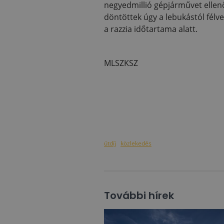
negyedmillió gépjárművet ellenő
döntöttek úgy a lebukástól félve
a razzia időtartama alatt.
MLSZKSZ
útdíj
közlekedés
További hírek