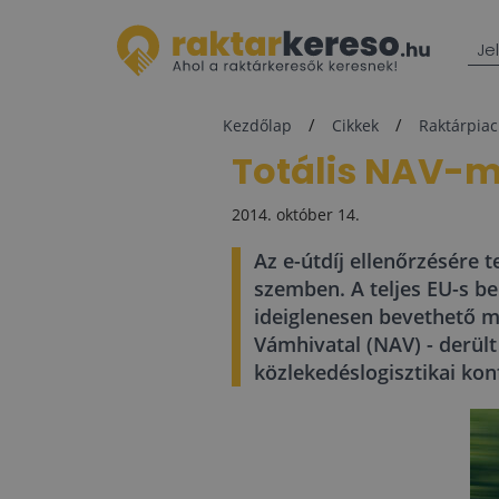
Je
Kezdőlap
Cikkek
Raktárpiac
Totális NAV-m
2014. október 14.
Az e-útdíj ellenőrzésére
szemben. A teljes EU-s b
ideiglenesen bevethető mé
Vámhivatal (NAV) - derül
közlekedéslogisztikai kon