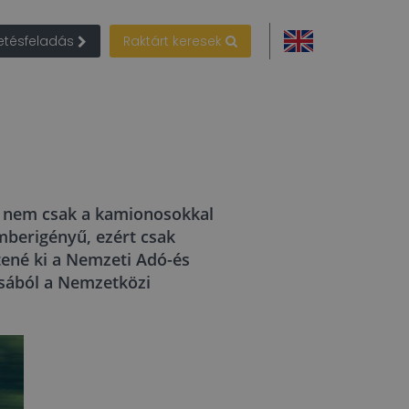
detésfeladás
Raktárt keresek
g, nem csak a kamionosokkal
mberigényű, ezért csak
tené ki a Nemzeti Adó-és
ásából a Nemzetközi