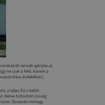
arendszerét vennék igénybe az
hogy ne csak a NAV, hanem a
sszaszorítása érdekében.)
tt, a teljes EU-s belső
 illetve biztosított összeg
forintot. Összesen mintegy