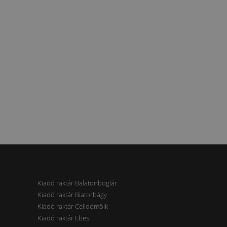
Kiadó raktár Balatonboglár
Kiadó raktár Biatorbágy
Kiadó raktár Celldömölk
Kiadó raktár Ebes