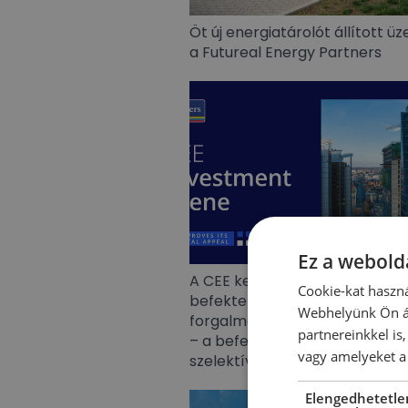
Öt új energiatárolót állított 
a Futureal Energy Partners
Ez a webolda
A CEE kereskedelmiingatlan-
Cookie-kat haszná
befektetési piac 5,8 milliárd e
Webhelyünk Ön ál
forgalmat ért el 2026 első fél
partnereinkkel is
– a befektetők visszatértek, de
vagy amelyeket a 
szelektívebb stratégiával
Elengedhetetle