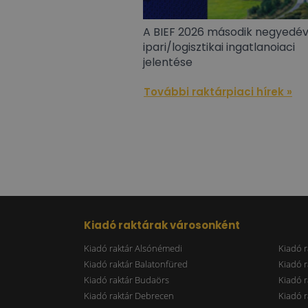
A BIEF 2026 második negyedé
ipari/logisztikai ingatlanoiaci
jelentése
További raktárpiaci hírek »
Kiadó raktárak városonként
Kiadó raktár Alsónémedi
Kiadó r
Kiadó raktár Balatonfüred
Kiadó r
Kiadó raktár Budaörs
Kiadó r
Kiadó raktár Debrecen
Kiadó r