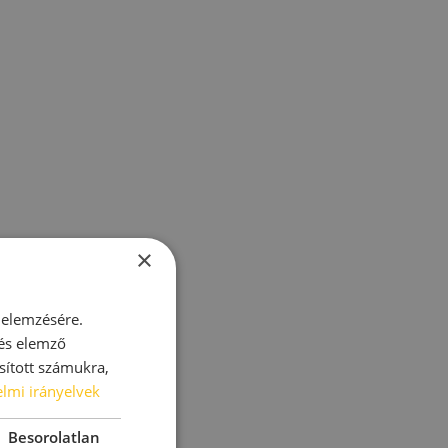
×
 elemzésére.
 és elemző
sított számukra,
lmi irányelvek
Besorolatlan