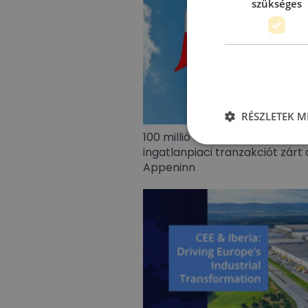
szükséges
RÉSZLETEK M
100 millió eurót meghaladó len
ingatlanpiaci tranzakciót zárt 
Appeninn