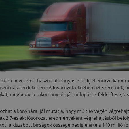
mára bevezetett használatarányos e-útdíj ellenőrző kamer
aszorítása érdekében. (A fuvarozók eközben azt szeretnék, 
kat, mégpedig a rakomány- és járműlopások felderítése, vi
ozhat a konyhára, jól mutatja, hogy múlt év végén végrehajto
ax 2.7-es akciósorozat eredményeként végrehajtásból befolyt,
ntot, a kiszabott bírságok összege pedig elérte a 140 millió 