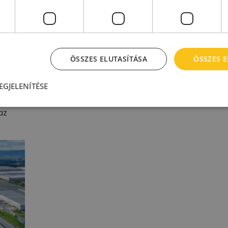
ÖSSZES ELUTASÍTÁSA
ÖSSZES 
EGJELENÍTÉSE
gyel
az