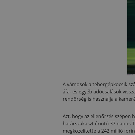
A vámosok a tehergépkocsik szá
áfa- és egyéb adócsalások vissz
rendőrség is használja a kamerá
Azt, hogy az ellenőrzés szépen h
határszakaszt érintő 37 napos T
megközelítette a 242 millió fori