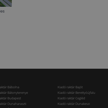
ves
aktár Bábolna
Kiadó raktár Bajót
aktár Bátonyterenye
Kiadó raktár Berettyóújfalu
aktár Budapest
Kiadó raktár Cegléd
aktár Dunaharaszti
Kiadó raktár Dunakeszi