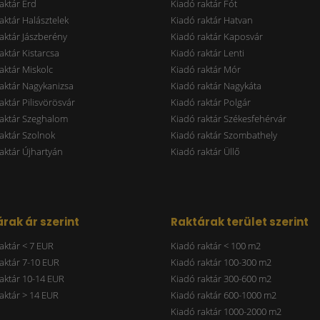
aktár Érd
Kiadó raktár Fót
aktár Halásztelek
Kiadó raktár Hatvan
aktár Jászberény
Kiadó raktár Kaposvár
aktár Kistarcsa
Kiadó raktár Lenti
aktár Miskolc
Kiadó raktár Mór
aktár Nagykanizsa
Kiadó raktár Nagykáta
aktár Pilisvörösvár
Kiadó raktár Polgár
raktár Szeghalom
Kiadó raktár Székesfehérvár
aktár Szolnok
Kiadó raktár Szombathely
aktár Újhartyán
Kiadó raktár Üllő
rak ár szerint
Raktárak terület szerint
aktár < 7 EUR
Kiadó raktár < 100 m2
aktár 7-10 EUR
Kiadó raktár 100-300 m2
aktár 10-14 EUR
Kiadó raktár 300-600 m2
aktár > 14 EUR
Kiadó raktár 600-1000 m2
Kiadó raktár 1000-2000 m2