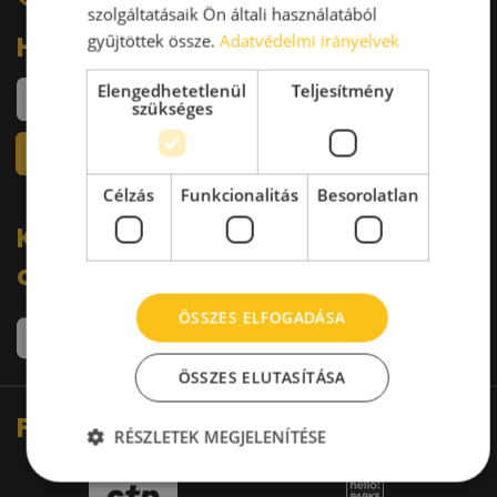
+36 30 644 76 55
szolgáltatásaik Ön általi használatából
Hírlevél
gyűjtöttek össze.
Adatvédelmi irányelvek
Elengedhetetlenül
Teljesítmény
szükséges
Célzás
Funkcionalitás
Besorolatlan
Kövess minket a közösségi
oldalakon:
ÖSSZES ELFOGADÁSA
ÖSSZES ELUTASÍTÁSA
Fő partnereink
RÉSZLETEK MEGJELENÍTÉSE