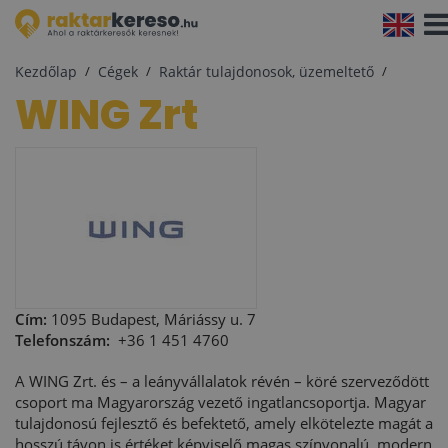
Navi
aktiv
Kezdőlap
Cégek
Raktár tulajdonosok, üzemeltető
WING Zrt
Cím:
1095 Budapest, Máriássy u. 7
Telefonszám:
+36 1 451 4760
A WING Zrt. és – a leányvállalatok révén – köré szerveződött
csoport ma Magyarország vezető ingatlancsoportja. Magyar
tulajdonosú fejlesztő és befektető, amely elkötelezte magát a
hosszú távon is értéket képviselő magas színvonalú, modern