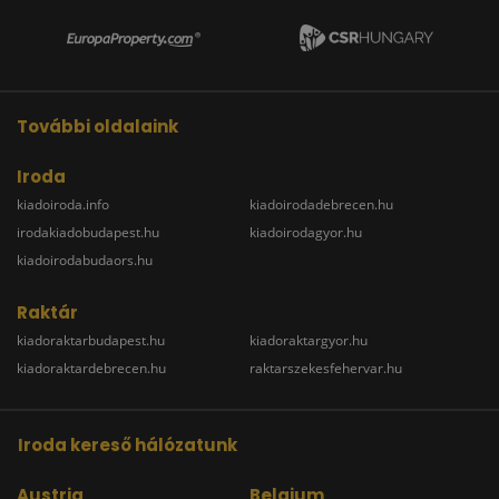
További oldalaink
Iroda
kiadoiroda.info
kiadoirodadebrecen.hu
irodakiadobudapest.hu
kiadoirodagyor.hu
kiadoirodabudaors.hu
Raktár
kiadoraktarbudapest.hu
kiadoraktargyor.hu
kiadoraktardebrecen.hu
raktarszekesfehervar.hu
Iroda kereső hálózatunk
Austria
Belgium