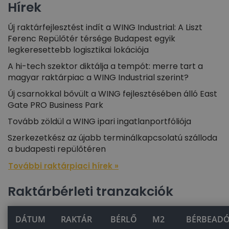
Hírek
Új raktárfejlesztést indít a WING Industrial: A Liszt
Ferenc Repülőtér térsége Budapest egyik
legkeresettebb logisztikai lokációja
A hi-tech szektor diktálja a tempót: merre tart a
magyar raktárpiac a WING Industrial szerint?
Új csarnokkal bővült a WING fejlesztésében álló East
Gate PRO Business Park
Tovább zöldül a WING ipari ingatlanportfóliója
Szerkezetkész az újabb terminálkapcsolatú szálloda
a budapesti repülőtéren
További raktárpiaci hírek »
Raktárbérleti tranzakciók
DÁTUM
RAKTÁR
BÉRLŐ
M2
BÉRBEAD