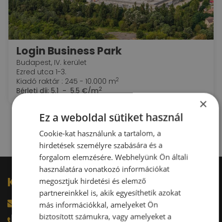
Login Business Park
Budapest, IV. kerület
Ezred utca 1-3.
2
Kiadó raktár : 245 - 10.000 m
2
Bérleti díj:
5.1 - 5.5 €/m
×
Ez a weboldal sütiket használ
Cookie-kat használunk a tartalom, a
hirdetések személyre szabására és a
forgalom elemzésére. Webhelyünk Ön általi
használatára vonatkozó információkat
Kérdésed van?
megosztjuk hirdetési és elemző
partnereinkkel is, akik egyesíthetik azokat
harkacsi@raktarkereso.hu
más információkkal, amelyeket Ön
biztosított számukra, vagy amelyeket a