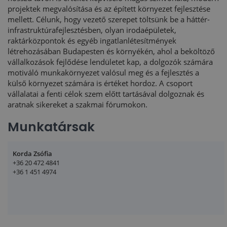
projektek megvalósítása és az épített környezet fejlesztése
mellett. Célunk, hogy vezető szerepet töltsünk be a háttér-
infrastruktúrafejlesztésben, olyan irodaépületek,
raktárközpontok és egyéb ingatlanlétesítmények
létrehozásában Budapesten és környékén, ahol a beköltöző
vállalkozások fejlődése lendületet kap, a dolgozók számára
motiváló munkakörnyezet valósul meg és a fejlesztés a
külső környezet számára is értéket hordoz. A csoport
vállalatai a fenti célok szem előtt tartásával dolgoznak és
aratnak sikereket a szakmai fórumokon.
Munkatársak
Korda Zsófia
+36 20 472 4841
+36 1 451 4974