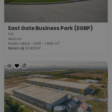
East Gate Business Park (EGBP)
Fót
Akácos
2
Kiadó raktár : 1.945 - 1.945 m
2
Bérleti díj:
5.1 €/m