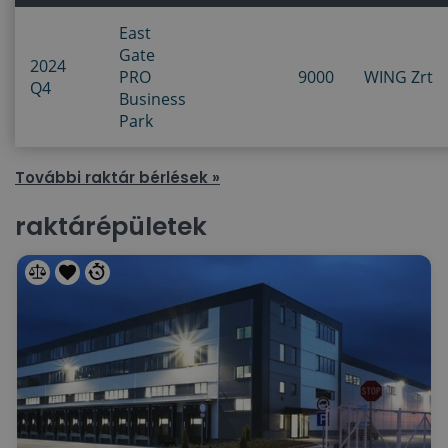
East
Gate
2024
PRO
9000
WING Zrt
Q4
Business
Park
További raktár bérlések »
raktárépületek