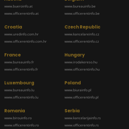
www.bueroinfo.at
www.bureauinfo.be
www.officerentinfo.at
www.officerentinfo.be
Croatia
Czech Republic
www.uredinfo.com.hr
www.kancelareinfo.cz
www.officerentinfo.com.hr
www.officerentinfo.cz
France
Hungary
www.bureauinfo.fr
www.irodakereso.hu
www.officerentinfo.fr
www.officerentinfo.hu
Luxembourg
Poland
www.bureauinfo.lu
www.biurainfo.pl
www.officerentinfo.lu
www.officerentinfo.pl
Romania
Serbia
www.birouinfo.ro
www.kancelarijainfo.rs
www.officerentinfo.ro
www.officerentinfo.rs