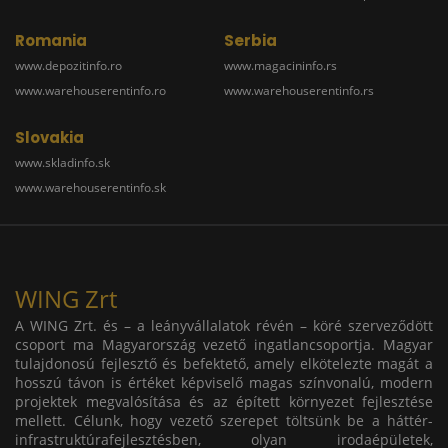
Romania
Serbia
www.depozitinfo.ro
www.magacininfo.rs
www.warehouserentinfo.ro
www.warehouserentinfo.rs
Slovakia
www.skladinfo.sk
www.warehouserentinfo.sk
WING Zrt
A WING Zrt. és – a leányvállalatok révén – köré szerveződött
csoport ma Magyarország vezető ingatlancsoportja. Magyar
tulajdonosú fejlesztő és befektető, amely elkötelezte magát a
hosszú távon is értéket képviselő magas színvonalú, modern
projektek megvalósítása és az épített környezet fejlesztése
mellett. Célunk, hogy vezető szerepet töltsünk be a háttér-
infrastruktúrafejlesztésben, olyan irodaépületek,