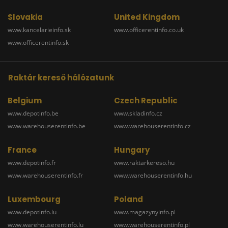
Slovakia
United Kingdom
www.kancelarieinfo.sk
www.officerentinfo.co.uk
www.officerentinfo.sk
Raktár kereső hálózatunk
Belgium
Czech Republic
www.depotinfo.be
www.skladinfo.cz
www.warehouserentinfo.be
www.warehouserentinfo.cz
France
Hungary
www.depotinfo.fr
www.raktarkereso.hu
www.warehouserentinfo.fr
www.warehouserentinfo.hu
Luxembourg
Poland
www.depotinfo.lu
www.magazynyinfo.pl
www.warehouserentinfo.lu
www.warehouserentinfo.pl