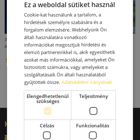
Ez a weboldal sütiket használ
Cookie-kat használunk a tartalom, a
hirdetések személyre szabására és a
forgalom elemzésére. Webhelyünk Ön
általi használatára vonatkozó
A BIEF 2026 második negyedéves ipari/logisztikai
információkat megosztjuk hirdetési és
ingatlanoiaci jelentése
elemző partnereinkkel is, akik egyesíthetik
azokat más információkkal, amelyeket Ön
További raktárpiaci hírek »
biztosított számukra, vagy amelyeket a
szolgáltatásaik Ön általi használatából
gyűjtöttek össze.
Adatvédelmi irányelvek
Elengedhetetlenül
Teljesítmény
szükséges
Kérdésed van?
Célzás
Funkcionalitás
harkacsi@raktarkereso.hu