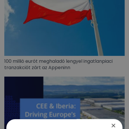
100 millió eurót meghaladó lengyel ingatlanpiaci
tranzakciót zárt az Appeninn
×