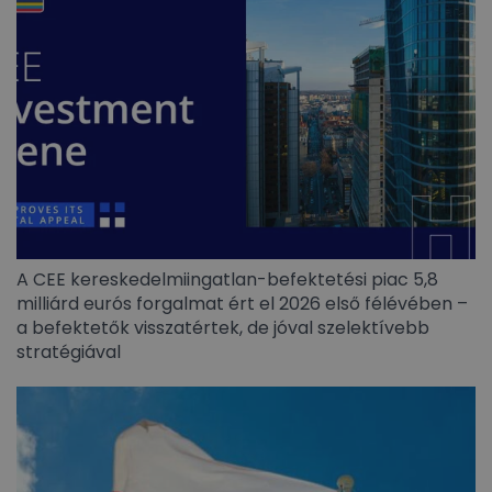
A CEE kereskedelmiingatlan-befektetési piac 5,8
milliárd eurós forgalmat ért el 2026 első félévében –
a befektetők visszatértek, de jóval szelektívebb
stratégiával