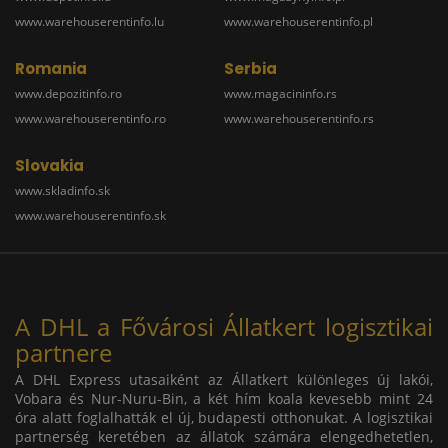
www.warehouserentinfo.lu
www.warehouserentinfo.pl
Romania
Serbia
www.depozitinfo.ro
www.magacininfo.rs
www.warehouserentinfo.ro
www.warehouserentinfo.rs
Slovakia
www.skladinfo.sk
www.warehouserentinfo.sk
A DHL a Fővárosi Állatkert logisztikai
partnere
A DHL Express utasaiként az Állatkert különleges új lakói,
Vobara és Nur-Nuru-Bin, a két hím koala kevesebb mint 24
óra alatt foglalhatták el új, budapesti otthonukat. A logisztikai
partnerség keretében az állatok számára elengedhetetlen,