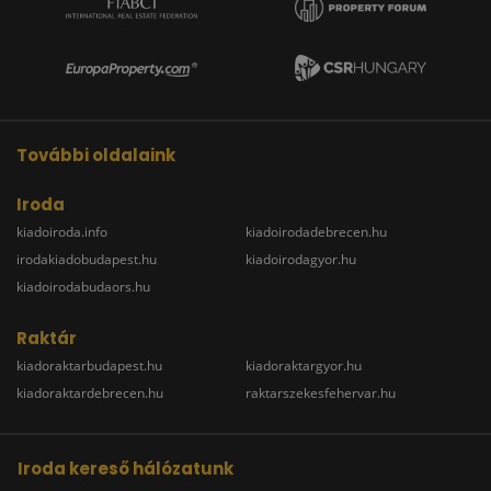
További oldalaink
Iroda
kiadoiroda.info
kiadoirodadebrecen.hu
irodakiadobudapest.hu
kiadoirodagyor.hu
kiadoirodabudaors.hu
Raktár
kiadoraktarbudapest.hu
kiadoraktargyor.hu
kiadoraktardebrecen.hu
raktarszekesfehervar.hu
Iroda kereső hálózatunk