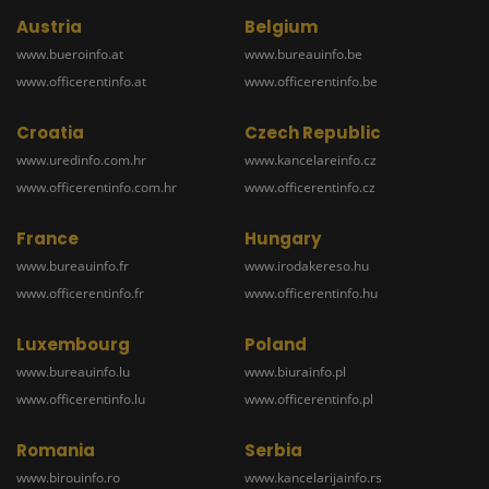
Austria
Belgium
www.bueroinfo.at
www.bureauinfo.be
www.officerentinfo.at
www.officerentinfo.be
Croatia
Czech Republic
www.uredinfo.com.hr
www.kancelareinfo.cz
www.officerentinfo.com.hr
www.officerentinfo.cz
France
Hungary
www.bureauinfo.fr
www.irodakereso.hu
www.officerentinfo.fr
www.officerentinfo.hu
Luxembourg
Poland
www.bureauinfo.lu
www.biurainfo.pl
www.officerentinfo.lu
www.officerentinfo.pl
Romania
Serbia
www.birouinfo.ro
www.kancelarijainfo.rs