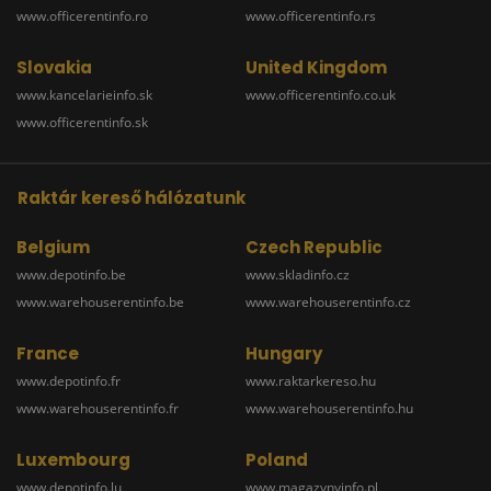
www.officerentinfo.ro
www.officerentinfo.rs
Slovakia
United Kingdom
www.kancelarieinfo.sk
www.officerentinfo.co.uk
www.officerentinfo.sk
Raktár kereső hálózatunk
Belgium
Czech Republic
www.depotinfo.be
www.skladinfo.cz
www.warehouserentinfo.be
www.warehouserentinfo.cz
France
Hungary
www.depotinfo.fr
www.raktarkereso.hu
www.warehouserentinfo.fr
www.warehouserentinfo.hu
Luxembourg
Poland
www.depotinfo.lu
www.magazynyinfo.pl