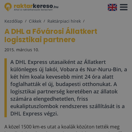
Navigá
aktivál
Kezdőlap
Cikkek
Raktárpiaci hírek
A DHL a Fővárosi Állatkert
logisztikai partnere
2015. március 10.
A DHL Express utasaiként az Állatkert
különleges új lakói, Vobara és Nur-Nuru-Bin, a
két hím koala kevesebb mint 24 óra alatt
foglalhatták el új, budapesti otthonukat. A
logisztikai partnerség keretében az állatok
számára elengedhetetlen, friss
eukaliptuszlombok rendszeres szállítását is a
DHL Express végzi.
A közel 1500 km-es utat a koalák közúton tették meg