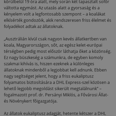
körülbelül 19 óra alatt, mely során két tapasztalt sofőr
váltotta egymást. Az utazás alatt a gyorsaság és a
kényelem volt a legfontosabb szempont – a koalákat
elkísérték gondozóik, akik rendszeresen friss élelmet és
folyadékot adtak az állatoknak.
„Ausztrálián kívül csak nagyon kevés állatkertben van
koala, Magyarországon, sőt, az egész kelet-európai
térségben pedig most először láthatja őket a közönség.
Ez nagy büszkeség a számunkra, de egyben komoly
szakmai kihívás is, hiszen ezeknek a különleges
állatoknak mindenből a legjobbat kell adnunk. Ebben
nagy segítséget jelent, hogy a friss eukaliptusz
folyamatos biztosítására a DHL Express-szel közösen a
lehető legjobb megoldást sikerült megtalálnunk” –
fogalmazott prof. dr. Persányi Miklós, a Fővárosi Állat-
és Növénykert főigazgatója.
Az állatok eukaliptusz adagját, hetente kétszer a DHL