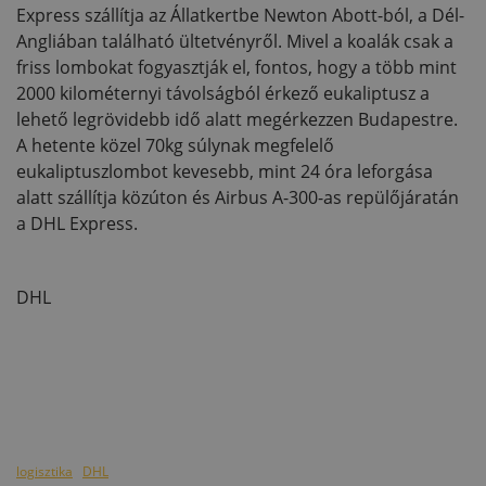
Express szállítja az Állatkertbe Newton Abott-ból, a Dél-
Angliában található ültetvényről. Mivel a koalák csak a
friss lombokat fogyasztják el, fontos, hogy a több mint
2000 kilométernyi távolságból érkező eukaliptusz a
lehető legrövidebb idő alatt megérkezzen Budapestre.
A hetente közel 70kg súlynak megfelelő
eukaliptuszlombot kevesebb, mint 24 óra leforgása
alatt szállítja közúton és Airbus A-300-as repülőjáratán
a DHL Express.
DHL
logisztika
DHL