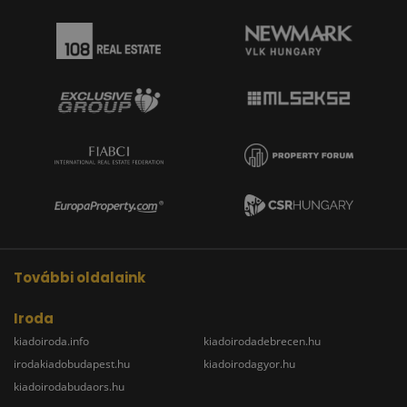
További oldalaink
Iroda
kiadoiroda.info
kiadoirodadebrecen.hu
irodakiadobudapest.hu
kiadoirodagyor.hu
kiadoirodabudaors.hu