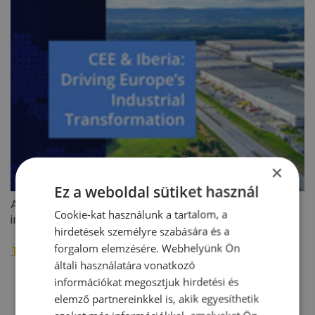
×
Ez a weboldal sütiket használ
A BIEF 2026 második negyedéves ipari/logisztikai
Cookie-kat használunk a tartalom, a
ingatlanoiaci jelentése
hirdetések személyre szabására és a
forgalom elemzésére. Webhelyünk Ön
További raktárpiaci hírek »
általi használatára vonatkozó
információkat megosztjuk hirdetési és
elemző partnereinkkel is, akik egyesíthetik