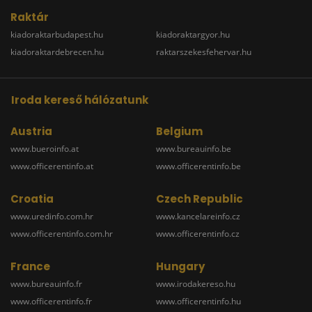
Raktár
kiadoraktarbudapest.hu
kiadoraktargyor.hu
kiadoraktardebrecen.hu
raktarszekesfehervar.hu
Iroda kereső hálózatunk
Austria
Belgium
www.bueroinfo.at
www.bureauinfo.be
www.officerentinfo.at
www.officerentinfo.be
Croatia
Czech Republic
www.uredinfo.com.hr
www.kancelareinfo.cz
www.officerentinfo.com.hr
www.officerentinfo.cz
France
Hungary
www.bureauinfo.fr
www.irodakereso.hu
www.officerentinfo.fr
www.officerentinfo.hu