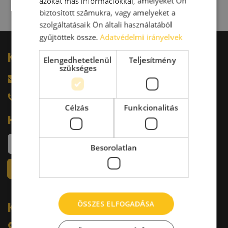
azokat más információkkal, amelyeket Ön
biztosított számukra, vagy amelyeket a
szolgáltatásaik Ön általi használatából
gyűjtöttek össze.
Adatvédelmi irányelvek
Kérdésed van?
Elengedhetetlenül
Teljesítmény
szükséges
harkacsi@raktarkereso.hu
+36 30 644 76 55
Célzás
Funkcionalitás
Hírlevél
Besorolatlan
ÖSSZES ELFOGADÁSA
Kövess minket a közösségi
oldalakon: