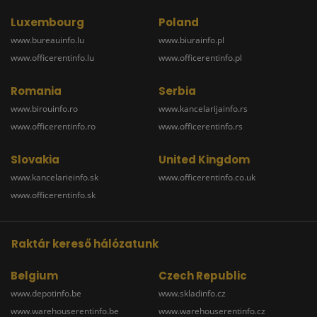
Luxembourg
Poland
www.bureauinfo.lu
www.biurainfo.pl
www.officerentinfo.lu
www.officerentinfo.pl
Romania
Serbia
www.birouinfo.ro
www.kancelarijainfo.rs
www.officerentinfo.ro
www.officerentinfo.rs
Slovakia
United Kingdom
www.kancelarieinfo.sk
www.officerentinfo.co.uk
www.officerentinfo.sk
Raktár kereső hálózatunk
Belgium
Czech Republic
www.depotinfo.be
www.skladinfo.cz
www.warehouserentinfo.be
www.warehouserentinfo.cz