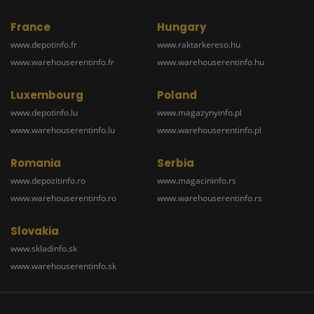
France
Hungary
www.depotinfo.fr
www.raktarkereso.hu
www.warehouserentinfo.fr
www.warehouserentinfo.hu
Luxembourg
Poland
www.depotinfo.lu
www.magazynyinfo.pl
www.warehouserentinfo.lu
www.warehouserentinfo.pl
Romania
Serbia
www.depozitinfo.ro
www.magacininfo.rs
www.warehouserentinfo.ro
www.warehouserentinfo.rs
Slovakia
www.skladinfo.sk
www.warehouserentinfo.sk