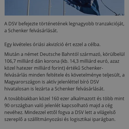
A DSV befejezte történetének legnagyobb tranzakcióját,
a Schenker felvásárlását.
Egy kivételes óriási akvizíció ért ezzel a célba.
Miután a német Deutsche Bahntól származó, körülbelül
106,7 milliárd dán korona (kb. 14,3 milliárd euró, azaz
közel hatezer milliárd forint) értékű Schenker-
felvásárlás minden feltétele és követelménye teljesült, a
Magyarországon is aktív jelenléttel bíró DSV
hivatalosan is lezárta a Schenker felvásárlását.
A továbbiakban közel 160 ezer alkalmazott és több mint
90 országban való jelenlét kapcsolható majd a cég
nevéhez. Mindezzel ettől fogva a DSV lett a világelső
szereplő a szállítmányozási és logisztikai iparágban.