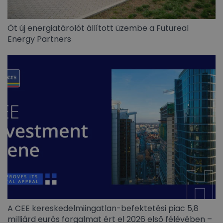
Öt új energiatárolót állított üzembe a Futureal
Energy Partners
A CEE kereskedelmiingatlan-befektetési piac 5,8
milliárd eurós forgalmat ért el 2026 első félévében –