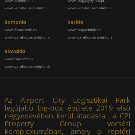
www.depotinfo.lu
www.magazynyinfo.pl
www.warehouserentinfo.lu
www.warehouserentinfo.pl
Romania
Serbia
www.depozitinfo.ro
www.magacininfo.rs
www.warehouserentinfo.ro
www.warehouserentinfo.rs
Slovakia
www.skladinfo.sk
www.warehouserentinfo.sk
Az Airport City Logisztikai Park
legújabb big-box épülete 2019 első
negyedévében kerül átadásra , a CPI
Property Group vecsési
komplexumában, amely a reptéri