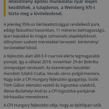
létesítmény építési munkálatai nyár elején
kezdődtek, a tulajdonos, a Weinberg Kft-t
bízta meg a kivitelezéssel.
A jelenleg 95%-os bérbeadottsággal rendelkező park,
eddigi fázisaihoz hasonlóan, 11 méteres belmagasságú,
ipari kapukkal és magas színvonalú alapkiépítéssel,
előnyösen szabott méretekkel tervezett bérleményi
területekkel bővül.
A fejlesztés alatt álló E-F csarnok elérte legmagasabb
pontját, így a vállalat 2018. november 29-én Bokréta
ünnepséget rendezett. Az eseményen beszédet
mondott Szlahó Csaba, Vecsés város polgármestere,
Nagy Iván a CPI Hungary fejlesztési igazgatója, Soóki
Tóth Gábor elemzési vezető és logisztikai szakértő,
illetve Bodahelyi András a CPI logisztikai parkjának
bérbeadási menedzsere.
A CPI Hungary fejlesztési célja, hogy az építőipari szűk