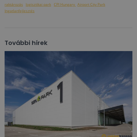
raktározás
logisztikai park
CPI Hungary
Airport City Park
Ingatlanfejlesztés
További hírek