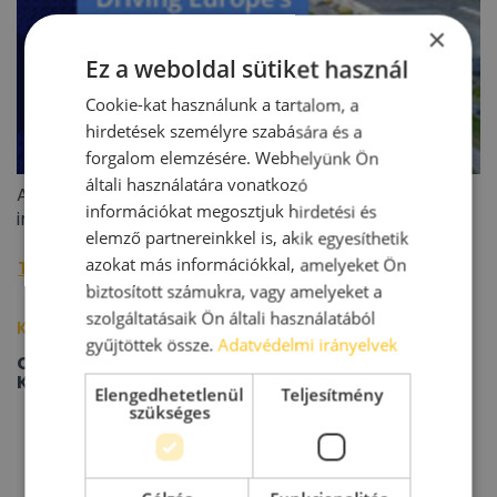
×
Ez a weboldal sütiket használ
Cookie-kat használunk a tartalom, a
hirdetések személyre szabására és a
forgalom elemzésére. Webhelyünk Ön
általi használatára vonatkozó
A BIEF 2026 második negyedéves ipari/logisztikai
információkat megosztjuk hirdetési és
ingatlanoiaci jelentése
elemző partnereinkkel is, akik egyesíthetik
azokat más információkkal, amelyeket Ön
További raktárpiaci hírek »
biztosított számukra, vagy amelyeket a
szolgáltatásaik Ön általi használatából
Kapcsolódó épületek/cégek
gyűjtöttek össze.
Adatvédelmi irányelvek
CPI Hungary
Kft.
Elengedhetetlenül
Teljesítmény
szükséges