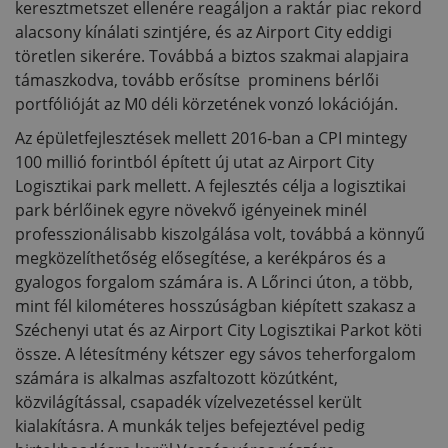
keresztmetszet ellenére reagáljon a raktár piac rekord
alacsony kínálati szintjére, és az Airport City eddigi
töretlen sikerére. Továbbá a biztos szakmai alapjaira
támaszkodva, tovább erősítse prominens bérlői
portfólióját az M0 déli körzetének vonzó lokációján.
Az épületfejlesztések mellett 2016-ban a CPI mintegy
100 millió forintból épített új utat az Airport City
Logisztikai park mellett. A fejlesztés célja a logisztikai
park bérlőinek egyre növekvő igényeinek minél
professzionálisabb kiszolgálása volt, továbbá a könnyű
megközelíthetőség elősegítése, a kerékpáros és a
gyalogos forgalom számára is. A Lőrinci úton, a több,
mint fél kilométeres hosszúságban kiépített szakasz a
Széchenyi utat és az Airport City Logisztikai Parkot köti
össze. A létesítmény kétszer egy sávos teherforgalom
számára is alkalmas aszfaltozott közútként,
közvilágítással, csapadék vízelvezetéssel került
kialakításra. A munkák teljes befejeztével pedig