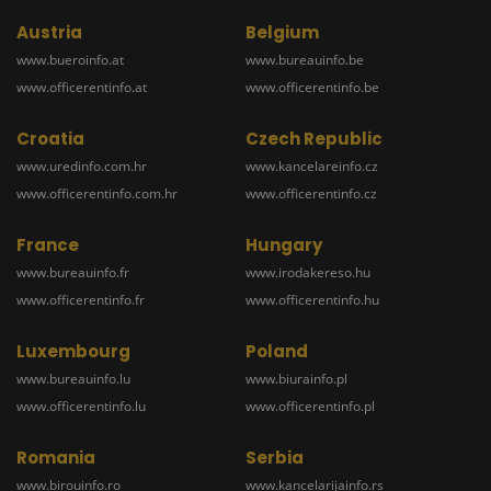
Austria
Belgium
www.bueroinfo.at
www.bureauinfo.be
www.officerentinfo.at
www.officerentinfo.be
Croatia
Czech Republic
www.uredinfo.com.hr
www.kancelareinfo.cz
www.officerentinfo.com.hr
www.officerentinfo.cz
France
Hungary
www.bureauinfo.fr
www.irodakereso.hu
www.officerentinfo.fr
www.officerentinfo.hu
Luxembourg
Poland
www.bureauinfo.lu
www.biurainfo.pl
www.officerentinfo.lu
www.officerentinfo.pl
Romania
Serbia
www.birouinfo.ro
www.kancelarijainfo.rs