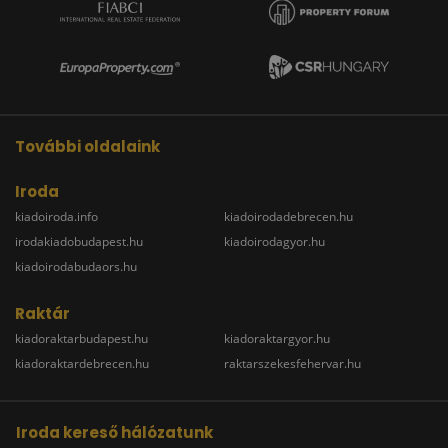
További oldalaink
Iroda
kiadoiroda.info
kiadoirodadebrecen.hu
irodakiadobudapest.hu
kiadoirodagyor.hu
kiadoirodabudaors.hu
Raktár
kiadoraktarbudapest.hu
kiadoraktargyor.hu
kiadoraktardebrecen.hu
raktarszekesfehervar.hu
Iroda kereső hálózatunk