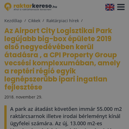
Navigá
aktivál
Kezdőlap
Cikkek
Raktárpiaci hírek
Az Airport City Logisztikai Park
legújabb big-box épülete 2019
első negyedévében kerül
átadásra , a CPI Property Group
vecsési komplexumában, amely
a reptéri régió egyik
legnépszerűbb ipari ingatlan
fejlesztése
2018. november 29.
A park az átadást követően immár 55.000 m2
raktárcsarnok illetve irodai bérleményt kínál
ügyfelei számára. Az új, 13.000 m2-es