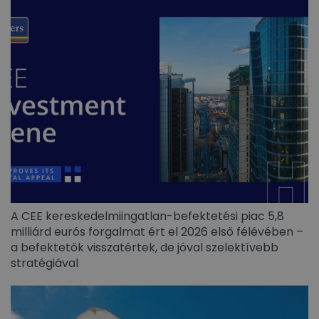
A CEE kereskedelmiingatlan-befektetési piac 5,8
milliárd eurós forgalmat ért el 2026 első félévében –
a befektetők visszatértek, de jóval szelektívebb
stratégiával