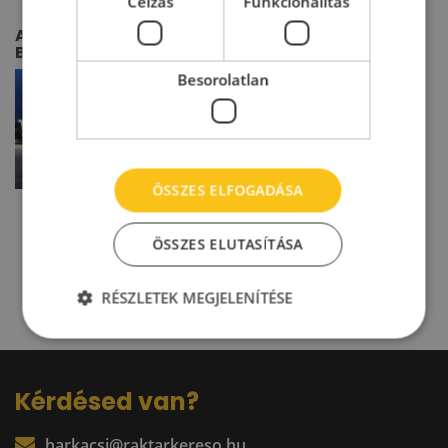
Célzás
Funkcionalitás
Airport City
Business Park
Besorolatlan
ÖSSZES ELFOGADÁSA
ÖSSZES ELUTASÍTÁSA
RÉSZLETEK MEGJELENÍTÉSE
Kérdésed van?
harkacsi@raktarkereso.hu