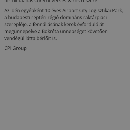
birtokbaadásra kerül Vecsés város részére.
Az idén egyébként 10 éves Airport City Logisztikai Park,
a budapesti reptéri régió domináns raktárpiaci
szereplője, a fennállásának kerek évfordulóját
megünnepelve a Bokréta ünnepséget követően
vendégül látta bérlőit is.
CPI Group