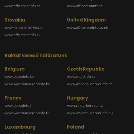
www.officerentinfo.ro
www.officerentinfo.rs
Slovakia
United Kingdom
www.kancelarieinfo.sk
www.officerentinfo.co.uk
www.officerentinfo.sk
Raktár kereső hálózatunk
Belgium
Czech Republic
www.depotinfo.be
www.skladinfo.cz
www.warehouserentinfo.be
www.warehouserentinfo.cz
France
Hungary
www.depotinfo.fr
www.raktarkereso.hu
www.warehouserentinfo.fr
www.warehouserentinfo.hu
Luxembourg
Poland