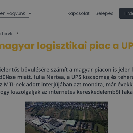
len vagyunk
Kapcsolat
Belépés
Hir
i hírek
magyar logisztikai piac a UP
i jelentős bővülésére számít a magyar piacon is jelen
ndülése miatt. Iulia Nartea, a UPS kiscsomag és teher
z MTI-nek adott interjújában azt mondta, már évekk
hogy kiszolgálják az internetes kereskedelemből fak