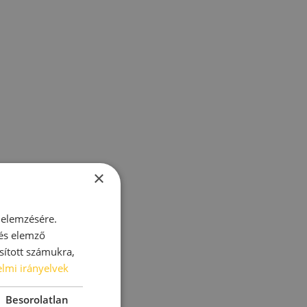
×
 elemzésére.
 és elemző
sított számukra,
lmi irányelvek
Besorolatlan