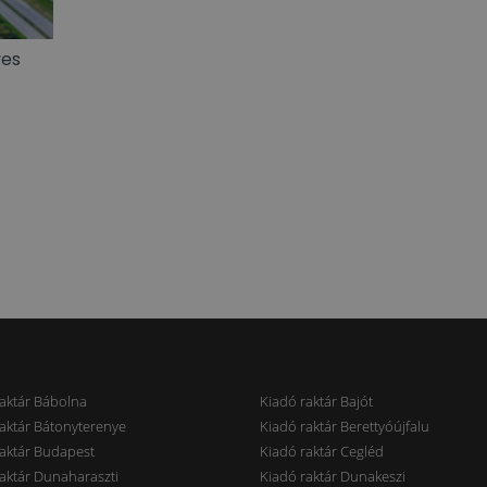
ves
aktár Bábolna
Kiadó raktár Bajót
aktár Bátonyterenye
Kiadó raktár Berettyóújfalu
aktár Budapest
Kiadó raktár Cegléd
aktár Dunaharaszti
Kiadó raktár Dunakeszi