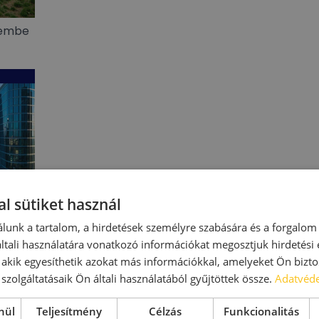
üzembe
l sütiket használ
lunk a tartalom, a hirdetések személyre szabására és a forgalom
urós
tali használatára vonatkozó információkat megosztjuk hirdetési
évében
, akik egyesíthetik azokat más információkkal, amelyeket Ön bizto
 jóval
szolgáltatásaik Ön általi használatából gyűjtöttek össze.
Adatvéde
nül
Teljesítmény
Célzás
Funkcionalitás