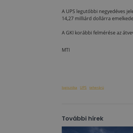
A UPS legutóbbi negyedéves jele
14,27 milliárd dollárra emelkede
A GKI korábbi felmérése az átv
MTI
logisztika
UPS
teherárú
További hírek