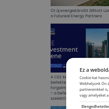
Öt új energiatárolót állított 
a Futureal Energy Partners
Ez a webolda
A CEE kereskedelmiingatlan-
Cookie-kat haszná
befektetési piac 5,8 milliárd e
Webhelyünk Ön ál
forgalmat ért el 2026 első fél
partnereinkkel is
– a befektetők visszatértek, de
vagy amelyeket a 
szelektívebb stratégiával
Elengedhetetle