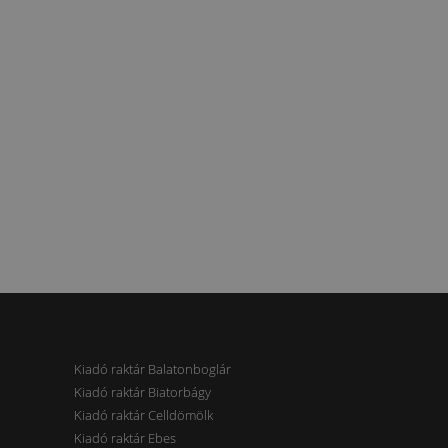
Kiadó raktár Balatonboglár
Kiadó raktár Biatorbágy
Kiadó raktár Celldömölk
Kiadó raktár Ebes