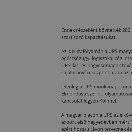
Ennek részeként bővítették 200 m
szortírozó kapacitásukat.
Az idei év folyamán a UPS magya
egészségügyi-logisztikai cég int
UPS: kis- és nagycsomagok tová
saját irányító központja van az
Jelenleg a UPS munkanapokon mi
Elmondása szerint folyamatosan
kapcsolat legyen Kölnnel.
A magyar piacon a UPS az elköve
export első negyedévben mért 1
ezért hosszú távon terveznek é