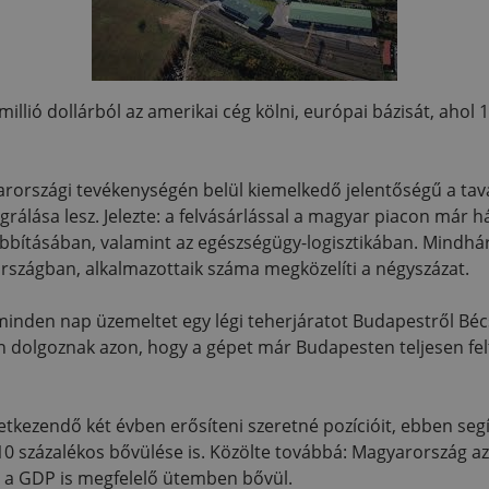
illió dollárból az amerikai cég kölni, európai bázisát, ahol
rországi tevékenységén belül kiemelkedő jelentőségű a tav
egrálása lesz. Jelezte: a felvásárlással a magyar piacon már
bbításában, valamint az egészségügy-logisztikában. Mindhá
 országban, alkalmazottaik száma megközelíti a négyszázat.
nden nap üzemeltet egy légi teherjáratot Budapestről Bécs
 dolgoznak azon, hogy a gépet már Budapesten teljesen felt
tkezendő két évben erősíteni szeretné pozícióit, ebben seg
0 százalékos bővülése is. Közölte továbbá: Magyarország az
s a GDP is megfelelő ütemben bővül.