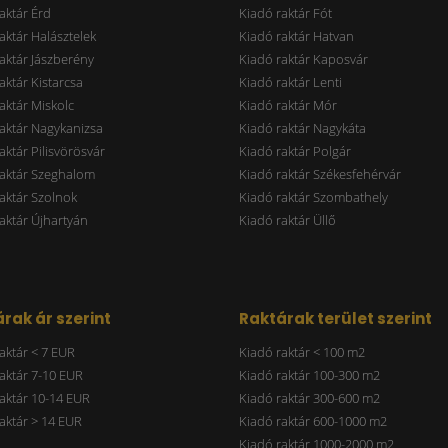
aktár Érd
Kiadó raktár Fót
aktár Halásztelek
Kiadó raktár Hatvan
aktár Jászberény
Kiadó raktár Kaposvár
aktár Kistarcsa
Kiadó raktár Lenti
aktár Miskolc
Kiadó raktár Mór
aktár Nagykanizsa
Kiadó raktár Nagykáta
aktár Pilisvörösvár
Kiadó raktár Polgár
raktár Szeghalom
Kiadó raktár Székesfehérvár
aktár Szolnok
Kiadó raktár Szombathely
aktár Újhartyán
Kiadó raktár Üllő
rak ár szerint
Raktárak terület szerint
aktár < 7 EUR
Kiadó raktár < 100 m2
aktár 7-10 EUR
Kiadó raktár 100-300 m2
aktár 10-14 EUR
Kiadó raktár 300-600 m2
aktár > 14 EUR
Kiadó raktár 600-1000 m2
Kiadó raktár 1000-2000 m2