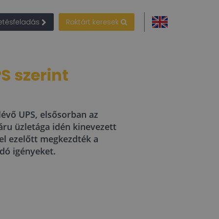
detésfeladás
Raktárt keresek
S szerint
 lévő UPS, elsősorban az
áru üzletága idén kinevezett
el ezelőtt megkezdték a
adó igényeket.