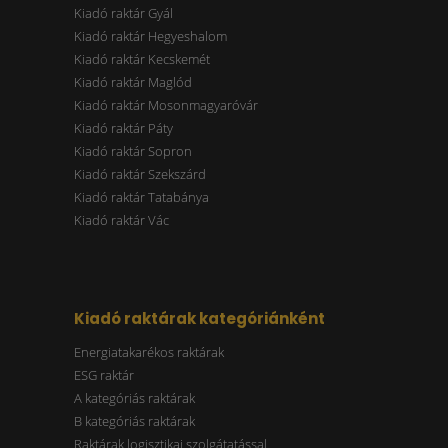
Kiadó raktár Gyál
Kiadó raktár Hegyeshalom
Kiadó raktár Kecskemét
Kiadó raktár Maglód
Kiadó raktár Mosonmagyaróvár
Kiadó raktár Páty
Kiadó raktár Sopron
Kiadó raktár Szekszárd
Kiadó raktár Tatabánya
Kiadó raktár Vác
Kiadó raktárak kategóriánként
Energiatakarékos raktárak
ESG raktár
A kategóriás raktárak
B kategóriás raktárak
Raktárak logisztikai szolgátatással