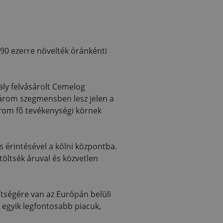
 190 ezerre növelték óránkénti
aly felvásárolt Cemelog
 három szegmensben lesz jelen a
rom fő tevékenységi körnek
 érintésével a kölni központba.
öltsék áruval és közvetlen
ítségére van az Európán belüli
 egyik legfontosabb piacuk,