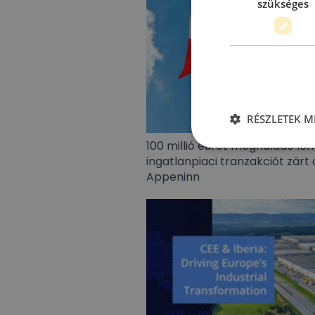
szükséges
RÉSZLETEK M
100 millió eurót meghaladó len
ingatlanpiaci tranzakciót zárt 
Appeninn