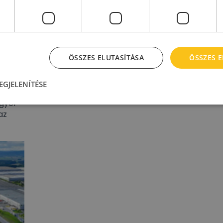
ÖSSZES ELUTASÍTÁSA
ÖSSZES 
EGJELENÍTÉSE
gyel
az