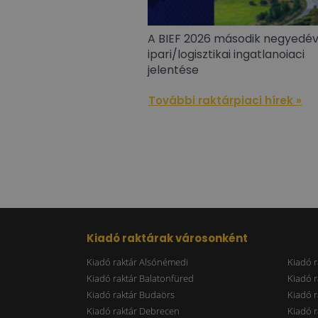
A BIEF 2026 második negyedé
ipari/logisztikai ingatlanoiaci
jelentése
További raktárpiaci hírek »
Kiadó raktárak városonként
Kiadó raktár Alsónémedi
Kiadó r
Kiadó raktár Balatonfüred
Kiadó r
Kiadó raktár Budaörs
Kiadó r
Kiadó raktár Debrecen
Kiadó r