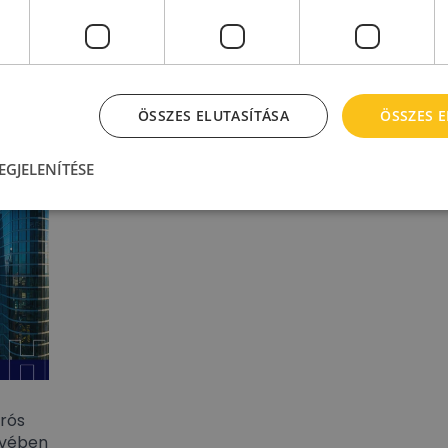
ÖSSZES ELUTASÍTÁSA
ÖSSZES 
üzembe
EGJELENÍTÉSE
urós
évében