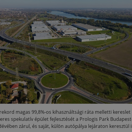
ekord magas 99,8%-os kihasználtsági ráta melletti kereslet 
es spekulatív épület fejlesztését a Prologis Park Budapest
ében zárul, és saját, külön autópálya lejáraton keresztül i