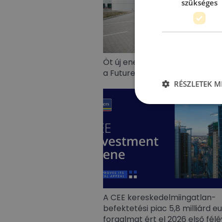
szükséges
Öt új energiatárolót állított 
a Futureal Energy Partners
RÉSZLETEK M
A CEE kereskedelmiingatlan-
befektetési piac 5,8 milliárd e
forgalmat ért el 2026 első fél