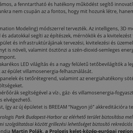
számos, a fenntartható és hatékony működést segítő innovat
unkra nem csupán az a fontos, hogy mit hozunk létre, hanem
rmation Modeling) módszerrel tervezték. Az intelligens, 3D 
és adatokkal segíti az építészek, mérnökök és a kivitelezés
let és infrastruktúrájának tervezési, kivitelezési és üzemel
nyt is növeli, valamint ösztönzi a szén-dioxid-semleges ene
empont.
akarékos LED világítás és a nagy felületű tetőbevilágítók a l
 az épület villamosenergia-felhasználását.
 falpanelek és tetőrétegrend, valamint az energiahatékony s
öltségeket.
mérőórák segítségével a víz-, gáz- és villamosenergia-fogyas
is elvégezhető.
t, így az új épületet is BREEAM “Nagyon jó” akkreditációra ter
Prologis Park Budapest-Harbor az elérhető terület biztosítása me
i szolgáltatásai között grillezési lehetőséget biztosító rekreációs
ondja
Martin Polák, a Prologis kelet-közép-európai region