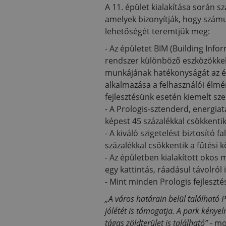
A 11. épület kialakítása során 
amelyek bizonyítják, hogy szám
lehetőségét teremtjük meg:
- Az épületet BIM (Building Info
rendszer különböző eszközökkel 
munkájának hatékonyságát az épü
alkalmazása a felhasználói élmé
fejlesztésünk esetén kiemelt sz
- A Prologis-sztenderd, energiat
képest 45 százalékkal csökkentik
- A kiváló szigetelést biztosító
százalékkal csökkentik a fűtési k
- Az épületben kialakított okos 
egy kattintás, ráadásul távolról 
- Mint minden Prologis fejlesztés
„A város határain belül található 
jólétét is támogatja. A park kényelm
tágas zöldterület is található”
- m