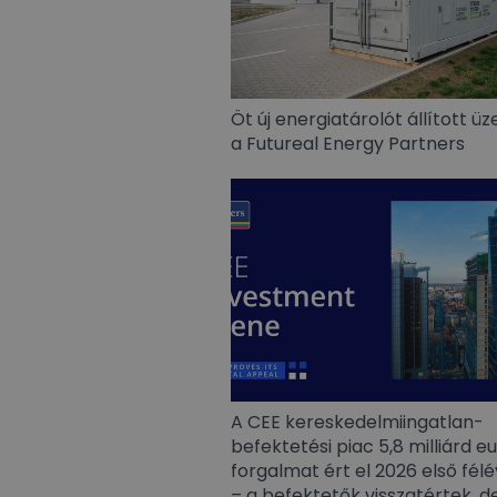
Öt új energiatárolót állított 
a Futureal Energy Partners
A CEE kereskedelmiingatlan-
befektetési piac 5,8 milliárd e
forgalmat ért el 2026 első fél
– a befektetők visszatértek, de