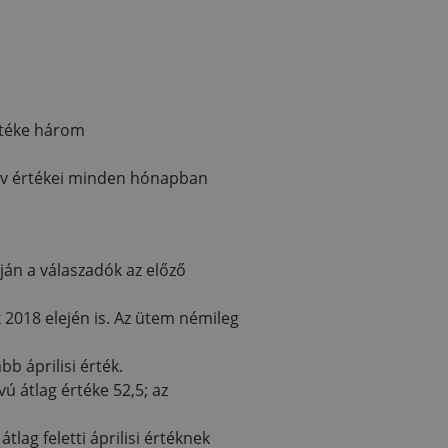
rtéke három
 év értékei minden hónapban
pján a válaszadók az előző
 2018 elején is. Az ütem némileg
bb áprilisi érték.
ú átlag értéke 52,5; az
lag feletti áprilisi értéknek