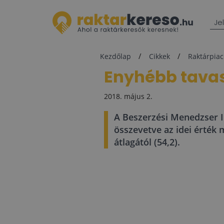
Je
Kezdőlap
Cikkek
Raktárpiac
Enyhébb tavas
2018. május 2.
A Beszerzési Menedzser Ind
összevetve az idei érték 
átlagától (54,2).