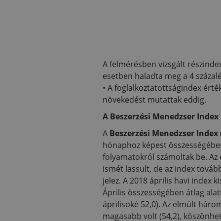
A felmérésben vizsgált részind
esetben haladta meg a 4 százal
• A foglalkoztatottságindex ért
növekedést mutattak eddig.
A Beszerzési Menedzser Index 
A
Beszerzési Menedzser Index (B
hónaphoz képest összességébe
folyamatokról számoltak be. Az é
ismét lassult, de az index továb
jelez. A 2018 április havi index 
Április összességében átlag alat
áprilisoké 52,0). Az elmúlt három
magasabb volt (54,2), köszönhetőe