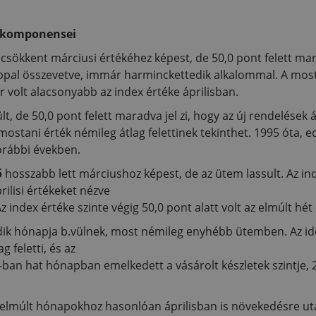
x komponensei
e
csökkent márciusi értékéhez képest, de 50,0 pont felett m
appal összevetve, immár harminckettedik alkalommal. A mos
zer volt alacsonyabb az index értéke áprilisban.
lt, de 50,0 pont felett maradva jel zi, hogy az új rendelése
 mostani érték némileg átlag felettinek tekinthet. 1995 óta, 
orábbi években.
ő
hosszabb lett márciushoz képest, de az ütem lassult. Az in
rilisi értékeket nézve
z index értéke szinte végig 50,0 pont alatt volt az elmúlt hét
ik hónapja b.vülnek, most némileg enyhébb ütemben. Az idei 
g feletti, és az
6-ban hat hónapban emelkedett a vásárolt készletek szintj
elmúlt hónapokhoz hasonlóan áprilisban is növekedésre uta