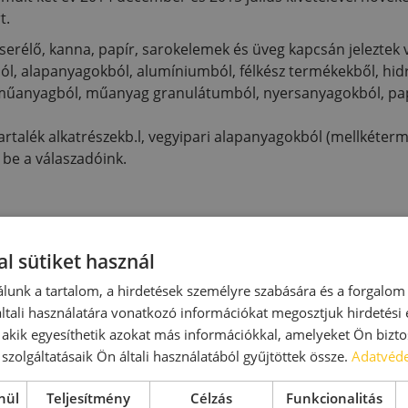
t.
serélő, kanna, papír, sarokelemek és üveg kapcsán jeleztek
ból, alapanyagokból, alumíniumból, félkész termékekből, hid
anyagból, műanyag granulátumból, nyersanyagokból, papír
 tartalék alkatrészekb.l, vegyipari alapanyagokból (mellkéterm
be a válaszadóink.
l sütiket használ
lunk a tartalom, a hirdetések személyre szabására és a forgalom
tali használatára vonatkozó információkat megosztjuk hirdetési
MLBKT
, akik egyesíthetik azokat más információkkal, amelyeket Ön bizto
szolgáltatásaik Ön általi használatából gyűjtöttek össze.
Adatvéde
nül
Teljesítmény
Célzás
Funkcionalitás