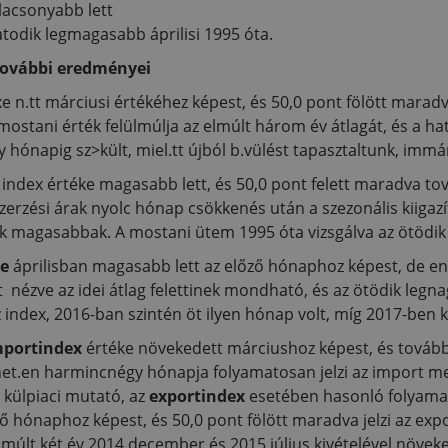
lacsonyabb lett
atodik legmagasabb áprilisi 1995 óta.
 további eredményei
e n.tt márciusi értékéhez képest, és 50,0 pont fölött maradv
mostani érték felülmúlja az elmúlt három év átlagát, és a ha
 hónapig sz>kült, miel.tt újból b.vülést tapasztaltunk, imm
 index értéke magasabb lett, és 50,0 pont felett maradva to
eszerzési árak nyolc hónap csökkenés után a szezonális kiig
 magasabbak. A mostani ütem 1995 óta vizsgálva az ötödik l
je
áprilisban magasabb lett az előző hónaphoz képest, de e
et nézve az idei átlag felettinek mondható, és az ötödik leg
z index, 2016-ban szintén öt ilyen hónap volt, míg 2017-ben
mportindex
értéke növekedett márciushoz képest, és továbbr
nhet.en harmincnégy hónapja folyamatosan jelzi az import 
 külpiaci mutató, az
exportindex
esetében hasonló folyamat
őző hónaphoz képest, és 50,0 pont fölött maradva jelzi az e
últ két év 2014 december és 2015 július kivételével növeke