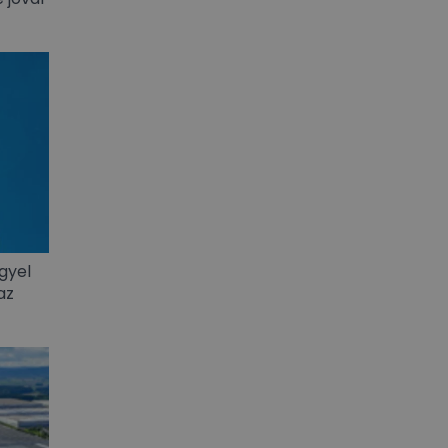
gyel
az