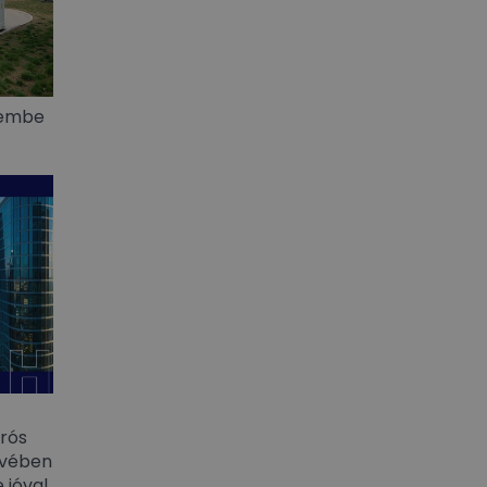
üzembe
urós
évében
 jóval