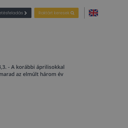
detésfeladás
Raktárt keresek
,3. - A korábbi áprilisokkal
elmarad az elmúlt három év