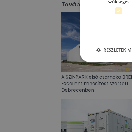
szükséges
További hírek
RÉSZLETEK M
A SZINPARK első csarnoka BR
Excellent minősítést szerzett
Debrecenben