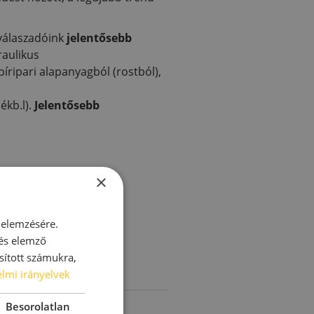
 válaszadóink
jelentősebb
raulikus
ipari alapanyagból (rostból),
ékb.l).
Jelentősebb
×
 elemzésére.
 és elemző
sított számukra,
lmi irányelvek
Besorolatlan