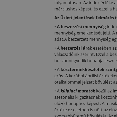
folyamatosan. Az index értéke a
márciushoz képest, és ezzel a h
Az Üzleti Jelentések felmérés
•
A beszerzési mennyiség
index
mennyiség emelkedését jelzi. A 
adat.A beszerzett mennyiség egy
• A
beszerzési ára
k esetében az
válaszadóink szerint. Ezzel a b
huszonnegyedik hónapja lesznek
• A
késztermékkészletek szint
erős. A korábbi áprilisi értékek
ötalkalommal jelzett bővülést a
• A
külpiaci mutatók
közül az
i
szezonális kiigazításnak köszö
előző hónaphoz képest. A másik
értéke ez esetben is nőtt az el
gyorsabbütemű bővülését. Az elm