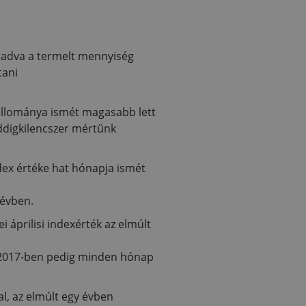
aradva a termelt mennyiség
tani
k állománya ismét magasabb lett
eddigkilencszer mértünk
dex értéke hat hónapja ismét
 évben.
áprilisi indexérték az elmúlt
e, 2017-ben pedig minden hónap
l, az elmúlt egy évben