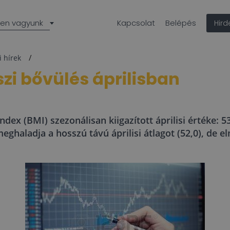
len vagyunk
Kapcsolat
Belépés
Hir
i hírek
zi bővülés áprilisban
ex (BMI) szezonálisan kiigazított áprilisi értéke: 53
meghaladja a hosszú távú áprilisi átlagot (52,0), de 