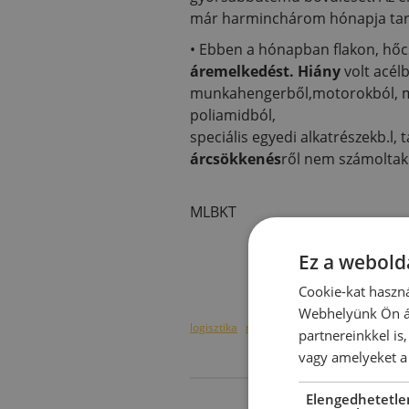
már harminchárom hónapja tar
• Ebben a hónapban flakon, hőc
áremelkedést. Hiány
volt acél
munkahengerből,motorokból, mű
poliamidból,
speciális egyedi alkatrészekb.l,
árcsökkenés
ről nem számoltak 
MLBKT
Ez a webolda
Cookie-kat haszná
Webhelyünk Ön ál
logisztika
raktározás
logisztikai központ
partnereinkkel is
vagy amelyeket a 
Elengedhetetle