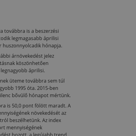
a továbbra is a beszerzési
todik legmagasabb áprilisi
ár huszonnyolcadik hónapja.
vábbi árnövekedést jelez
azításnak köszönhetően
egnagyobb áprilisi.
nnek üteme továbbra sem túl
nagyobb 1995 óta. 2015-ben
 kilenc bővülő hónapot mértünk.
a is 50,0 pont fölött maradt. A
mennyiségének növekedését az
ról beszélhetünk. Az index
xport mennyiségének
dést hozott, a legújabb trend