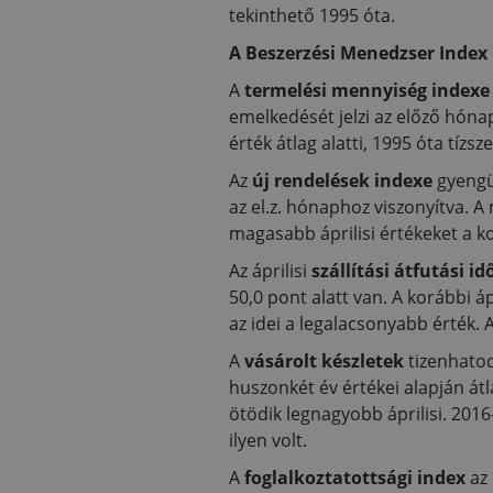
tekinthető 1995 óta.
A Beszerzési Menedzser Inde
A
termelési mennyiség index
emelkedését jelzi az előző hón
érték átlag alatti, 1995 óta tízs
Az
új rendelések indexe
gyengü
az el.z. hónaphoz viszonyítva. A
magasabb áprilisi értékeket a k
Az áprilisi
szállítási átfutási id
50,0 pont alatt van. A korábbi áp
az idei a legalacsonyabb érték. A
A
vásárolt készletek
tizenhatod
huszonkét év értékei alapján átla
ötödik legnagyobb áprilisi. 201
ilyen volt.
A
foglalkoztatottsági index
az 