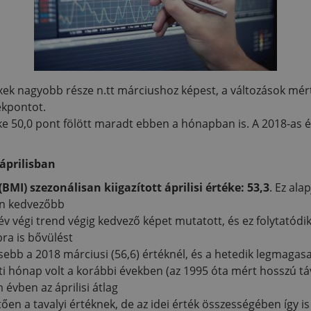
exek nagyobb része n.tt márciushoz képest, a változások mé
ékpontot.
éke 50,0 pont fölött maradt ebben a hónapban is. A 2018-as
áprilisban
MI) szezonálisan kiigazított áprilisi értéke: 53,3
. Ez ala
n kedvezőbb
v végi trend végig kedvező képet mutatott, és ez folytatódik
bra is bővülést
kisebb a 2018 márciusi (56,6) értéknél, és a hetedik legmagasa
ti hónap volt a korábbi években (az 1995 óta mért hosszú táv
 évben az áprilisi átlag
n a tavalyi értéknek, de az idei érték összességében így is át