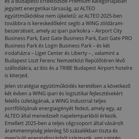
és a Budapesti Értéktőzsde Prémium kategóriájában
jegyzett energetikai társaság, az ALTEO
együttműködése nem újkeletű: az ALTEO 2025-ben
továbbra is kereskedőként segíti a WING zöldáram-
beszerzéseit, amely az ipari parkokra – Airport City
Business Park, East Gate Business Park, East Gate PRO
Business Park és Login Business Park – és két
irodaházra – Liget Center és Liberty – , valamint a
Budapest Liszt Ferenc Nemzetközi Repülőtéren lévő
szállodákra, az ibis és a TRIBE Budapest Airport hotelre
is kiterjed.
Jelen stratégiai együttműködés keretében a következő
két évben a WING ipari és logisztikai fejlesztésekért
felelős üzletágának, a WING Industrial teljes
portfóliójának energiaigényét fedezi, amely egy, az
ALTEO által menedzselt napelemparkból érkezik.
Emellett 2025-ben a teljes cégcsoport által vásárolt
árammennyiség jelenleg 50 százalékban tiszta és
megújuló energiaforrásból származik, ami szintén