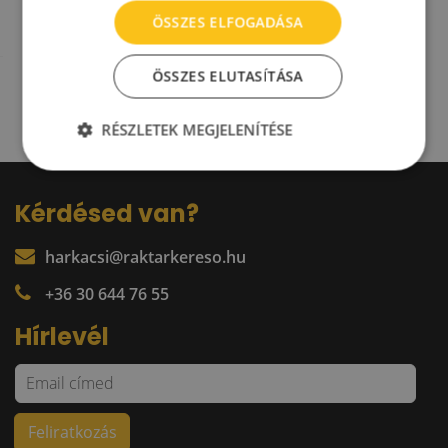
ÖSSZES ELFOGADÁSA
ÖSSZES ELUTASÍTÁSA
RÉSZLETEK MEGJELENÍTÉSE
Kérdésed van?
harkacsi@raktarkereso.hu
+36 30 644 76 55
Hírlevél