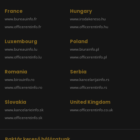
France
Hungary
www.bureauinfo.fr
www.irodakereso.hu
www.officerentinfo.fr
www.officerentinfo.hu
Luxembourg
Poland
www.bureauinfo.lu
www.biurainfo.pl
www.officerentinfo.lu
www.officerentinfo.pl
Romania
Serbia
www.birouinfo.ro
www.kancelarijainfo.rs
www.officerentinfo.ro
www.officerentinfo.rs
Slovakia
United Kingdom
www.kancelarieinfo.sk
www.officerentinfo.co.uk
www.officerentinfo.sk
Raktár kereső hálózatunk