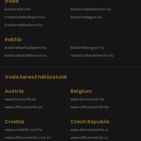
Iroda
kiadoiroda.info
kiadoirodadebrecen.hu
irodakiadobudapest.hu
kiadoirodagyor.hu
kiadoirodabudaors.hu
Raktár
kiadoraktarbudapest.hu
kiadoraktargyor.hu
kiadoraktardebrecen.hu
raktarszekesfehervar.hu
Iroda kereső hálózatunk
Austria
Belgium
www.bueroinfo.at
www.bureauinfo.be
www.officerentinfo.at
www.officerentinfo.be
Croatia
Czech Republic
www.uredinfo.com.hr
www.kancelareinfo.cz
www.officerentinfo.com.hr
www.officerentinfo.cz