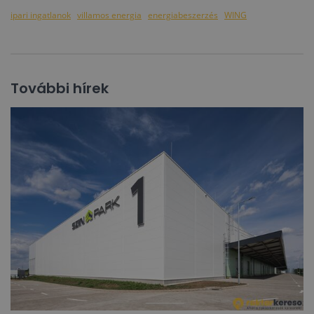
ipari ingatlanok
villamos energia
energiabeszerzés
WING
További hírek