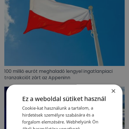
100 millió eurót meghaladó lengyel ingatlanpiaci
tranzakciót zárt az Appeninn
×
Ez a weboldal sütiket használ
Cookie-kat használunk a tartalom, a
hirdetések személyre szabására és a
forgalom elemzésére. Webhelyünk Ön
általi használatára vonatkozó