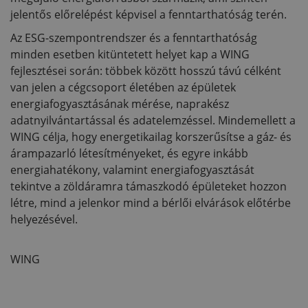
jelentős előrelépést képvisel a fenntarthatóság terén.
Az ESG-szempontrendszer és a fenntarthatóság
minden esetben kitüntetett helyet kap a WING
fejlesztései során: többek között hosszú távú célként
van jelen a cégcsoport életében az épületek
energiafogyasztásának mérése, naprakész
adatnyilvántartással és adatelemzéssel. Mindemellett a
WING célja, hogy energetikailag korszerűsítse a gáz- és
árampazarló létesítményeket, és egyre inkább
energiahatékony, valamint energiafogyasztását
tekintve a zöldáramra támaszkodó épületeket hozzon
létre, mind a jelenkor mind a bérlői elvárások előtérbe
helyezésével.
WING