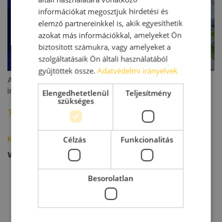
információkat megosztjuk hirdetési és
elemző partnereinkkel is, akik egyesíthetik
azokat más információkkal, amelyeket Ön
biztosított számukra, vagy amelyeket a
szolgáltatásaik Ön általi használatából
gyűjtöttek össze.
Adatvédelmi irányelvek
A BIEF 2026 második negyedéves ipari/logisztikai
ingatlanoiaci jelentése
Elengedhetetlenül
Teljesítmény
szükséges
További raktárpiaci hírek »
Kapcsolódó épületek/cégek
Célzás
Funkcionalitás
WING Zrt
Besorolatlan