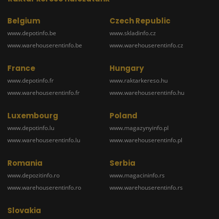
Belgium
Czech Republic
www.depotinfo.be
www.skladinfo.cz
www.warehouserentinfo.be
www.warehouserentinfo.cz
France
Hungary
www.depotinfo.fr
www.raktarkereso.hu
www.warehouserentinfo.fr
www.warehouserentinfo.hu
Luxembourg
Poland
www.depotinfo.lu
www.magazynyinfo.pl
www.warehouserentinfo.lu
www.warehouserentinfo.pl
Romania
Serbia
www.depozitinfo.ro
www.magacininfo.rs
www.warehouserentinfo.ro
www.warehouserentinfo.rs
Slovakia