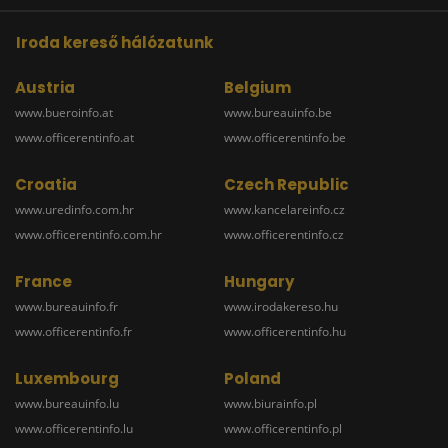
Iroda kereső hálózatunk
Austria
Belgium
www.bueroinfo.at
www.bureauinfo.be
www.officerentinfo.at
www.officerentinfo.be
Croatia
Czech Republic
www.uredinfo.com.hr
www.kancelareinfo.cz
www.officerentinfo.com.hr
www.officerentinfo.cz
France
Hungary
www.bureauinfo.fr
www.irodakereso.hu
www.officerentinfo.fr
www.officerentinfo.hu
Luxembourg
Poland
www.bureauinfo.lu
www.biurainfo.pl
www.officerentinfo.lu
www.officerentinfo.pl