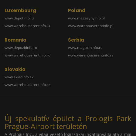
Luxembourg
Poland
www.depotinfo.lu
www.magazynyinfo.pl
www.warehouserentinfo.lu
www.warehouserentinfo.pl
Romania
Serbia
www.depozitinfo.ro
www.magacininfo.rs
www.warehouserentinfo.ro
www.warehouserentinfo.rs
Slovakia
www.skladinfo.sk
www.warehouserentinfo.sk
Új spekulatív épület a Prologis Park
Prague-Airport területén
A Prologis Inc., a világ vezető logisztikai ingatlanvállalata a mai