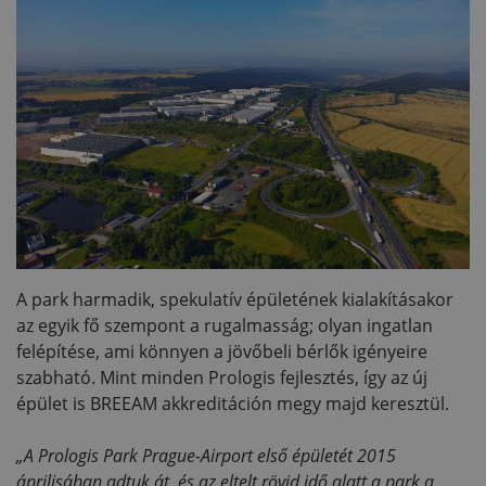
A park harmadik, spekulatív épületének kialakításakor
az egyik fő szempont a rugalmasság; olyan ingatlan
felépítése, ami könnyen a jövőbeli bérlők igényeire
szabható. Mint minden Prologis fejlesztés, így az új
épület is BREEAM akkreditáción megy majd keresztül.
„A Prologis Park Prague-Airport első épületét 2015
áprilisában adtuk át, és az eltelt rövid idő alatt a park a