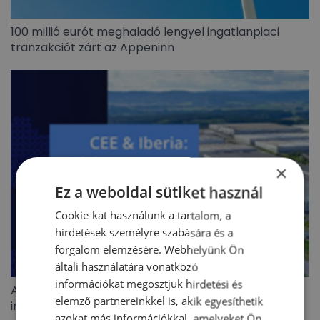
100 millió eurót meghaladó lengyel ingatlanpiaci
tranzakciót zárt az Appeninn
×
Ez a weboldal sütiket használ
Cookie-kat használunk a tartalom, a
hirdetések személyre szabására és a
forgalom elemzésére. Webhelyünk Ön
általi használatára vonatkozó
információkat megosztjuk hirdetési és
A BIEF 2026 második negyedéves ipari/logisztikai
elemző partnereinkkel is, akik egyesíthetik
ingatlanoiaci jelentése
azokat más információkkal, amelyeket Ön