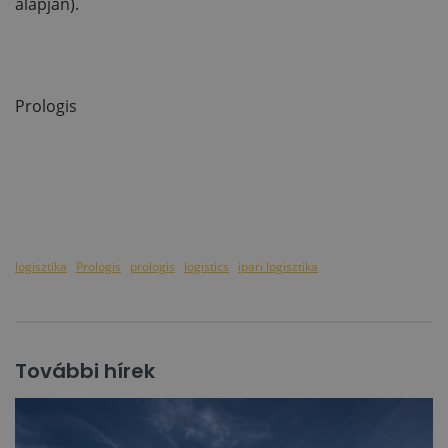
alapján).
Prologis
logisztika
Prologis
prologis
logistics
ipari logisztika
További hírek