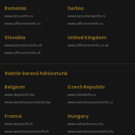
Romania
Serbia
www.birouinfo.ro
www.kancelarijainfo.rs
www.officerentinfo.ro
www.officerentinfo.rs
Slovakia
United Kingdom
www.kancelarieinfo.sk
www.officerentinfo.co.uk
www.officerentinfo.sk
Raktár kereső hálózatunk
Belgium
Czech Republic
www.depotinfo.be
www.skladinfo.cz
www.warehouserentinfo.be
www.warehouserentinfo.cz
France
Hungary
www.depotinfo.fr
www.raktarkereso.hu
www.warehouserentinfo.fr
www.warehouserentinfo.hu