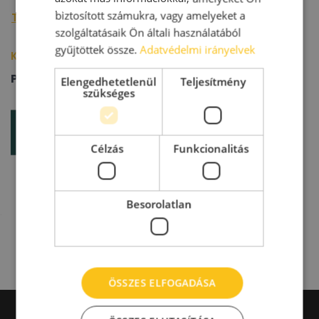
biztosított számukra, vagy amelyeket a
További raktárpiaci hírek »
szolgáltatásaik Ön általi használatából
gyűjtöttek össze.
Adatvédelmi irányelvek
Kapcsolódó épületek/cégek
Prologis
Elengedhetetlenül
Teljesítmény
szükséges
Célzás
Funkcionalitás
Besorolatlan
ÖSSZES ELFOGADÁSA