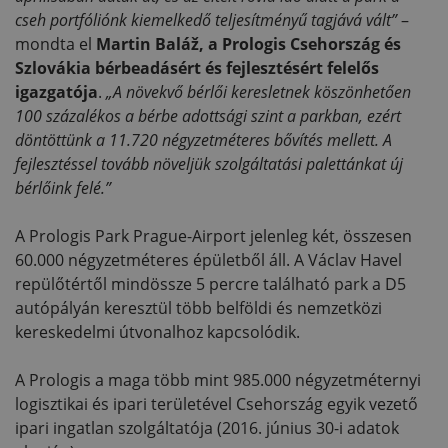
cseh portfóliónk kiemelkedő teljesítményű tagjává vált”
–
mondta el
Martin Baláž, a Prologis Csehország és
Szlovákia bérbeadásért és fejlesztésért felelős
igazgatója
.
„A növekvő bérlői keresletnek köszönhetően
100 százalékos a bérbe adottsági szint a parkban, ezért
döntöttünk a 11.720 négyzetméteres bővítés mellett. A
fejlesztéssel tovább növeljük szolgáltatási palettánkat új
bérlőink felé.”
A Prologis Park Prague-Airport jelenleg két, összesen
60.000 négyzetméteres épületből áll. A Václav Havel
repülőtértől mindössze 5 percre található park a D5
autópályán keresztül több belföldi és nemzetközi
kereskedelmi útvonalhoz kapcsolódik.
A Prologis a maga több mint 985.000 négyzetméternyi
logisztikai és ipari területével Csehország egyik vezető
ipari ingatlan szolgáltatója (2016. június 30-i adatok