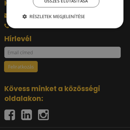
ÖSSZES ELUTASÍTÁSA
Kérdésed van?
harkacsi@raktarkereso.hu
RÉSZLETEK MEGJELENÍTÉSE
+36 30 644 76 55
Hírlevél
Kövess minket a közösségi
oldalakon: