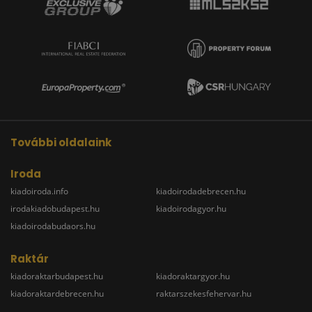
További oldalaink
Iroda
kiadoiroda.info
kiadoirodadebrecen.hu
irodakiadobudapest.hu
kiadoirodagyor.hu
kiadoirodabudaors.hu
Raktár
kiadoraktarbudapest.hu
kiadoraktargyor.hu
kiadoraktardebrecen.hu
raktarszekesfehervar.hu