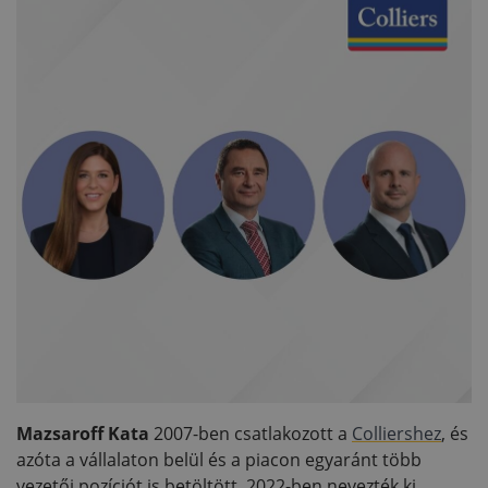
Mazsaroff Kata
2007-ben csatlakozott a
Colliershez
, és
azóta a vállalaton belül és a piacon egyaránt több
vezetői pozíciót is betöltött. 2022-ben nevezték ki