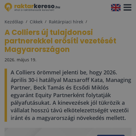
Navigá
aktivál
Kezdőlap
Cikkek
Raktárpiaci hírek
A Colliers új tulajdonosi
partnerekkel erősíti vezetését
Magyarországon
2026. május 19.
A Colliers örömmel jelenti be, hogy 2026.
április 30-i hatállyal Mazsaroff Kata, Managing
Partner, Beck Tamás és Ecsődi Miklós
egyaránt Equity Partnerként folytatják
pályafutásukat. A kinevezések jól tükrözik a
vállalat hosszú távú elkötelezettségét vezetői
iránt és a magyarországi növekedés mellett.