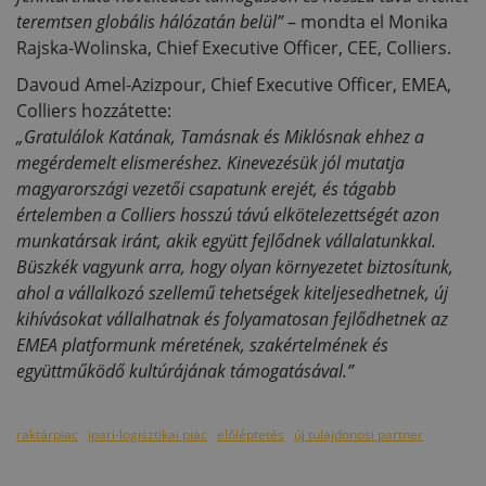
teremtsen globális hálózatán belül”
– mondta el Monika
Rajska-Wolinska, Chief Executive Officer, CEE, Colliers.
Davoud Amel-Azizpour, Chief Executive Officer, EMEA,
Colliers hozzátette:
„Gratulálok Katának, Tamásnak és Miklósnak ehhez a
megérdemelt elismeréshez. Kinevezésük jól mutatja
magyarországi vezetői csapatunk erejét, és tágabb
értelemben a Colliers hosszú távú elkötelezettségét azon
munkatársak iránt, akik együtt fejlődnek vállalatunkkal.
Büszkék vagyunk arra, hogy olyan környezetet biztosítunk,
ahol a vállalkozó szellemű tehetségek kiteljesedhetnek, új
kihívásokat vállalhatnak és folyamatosan fejlődhetnek az
EMEA platformunk méretének, szakértelmének és
együttműködő kultúrájának támogatásával.”
raktárpiac
ipari-logisztikai piac
előléptetés
új tulajdonosi partner