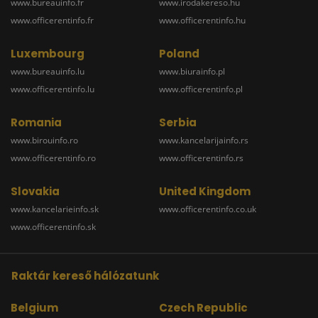
www.bureauinfo.fr
www.irodakereso.hu
www.officerentinfo.fr
www.officerentinfo.hu
Luxembourg
Poland
www.bureauinfo.lu
www.biurainfo.pl
www.officerentinfo.lu
www.officerentinfo.pl
Romania
Serbia
www.birouinfo.ro
www.kancelarijainfo.rs
www.officerentinfo.ro
www.officerentinfo.rs
Slovakia
United Kingdom
www.kancelarieinfo.sk
www.officerentinfo.co.uk
www.officerentinfo.sk
Raktár kereső hálózatunk
Belgium
Czech Republic