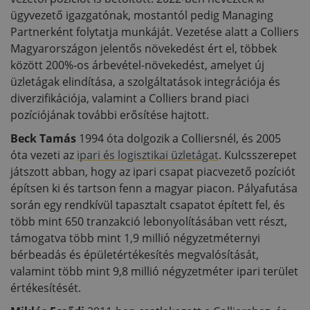
ügyvezető igazgatónak, mostantól pedig Managing
Partnerként folytatja munkáját. Vezetése alatt a Colliers
Magyarországon jelentős növekedést ért el, többek
között 200%-os árbevétel-növekedést, amelyet új
üzletágak elindítása, a szolgáltatások integrációja és
diverzifikációja, valamint a Colliers brand piaci
pozíciójának további erősítése hajtott.
Beck Tamás
1994 óta dolgozik a Colliersnél, és 2005
óta vezeti az
ipari és logisztikai üzletágat
. Kulcsszerepet
játszott abban, hogy az ipari csapat piacvezető pozíciót
építsen ki és tartson fenn a magyar piacon. Pályafutása
során egy rendkívül tapasztalt csapatot épített fel, és
több mint 650 tranzakció lebonyolításában vett részt,
támogatva több mint 1,9 millió négyzetméternyi
bérbeadás és épületértékesítés megvalósítását,
valamint több mint 9,8 millió négyzetméter ipari terület
értékesítését.