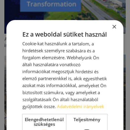
×
Ez a weboldal sütiket használ
A BIEF 2026 második negyedéves ipari/logisztikai
Cookie-kat használunk a tartalom, a
ingatlanoiaci jelentése
hirdetések személyre szabására és a
forgalom elemzésére. Webhelyünk Ön
általi használatára vonatkozó
információkat megosztjuk hirdetési és
elemző partnereinkkel is, akik egyesíthetik
azokat más információkkal, amelyeket Ön
biztosított számukra, vagy amelyeket a
szolgáltatásaik Ön általi használatából
gyűjtöttek össze.
Adatvédelmi irányelvek
Elengedhetetlenül
Teljesítmény
szükséges