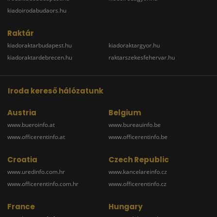
kiadoirodabudaors.hu
Raktár
kiadoraktarbudapest.hu
kiadoraktargyor.hu
kiadoraktardebrecen.hu
raktarszekesfehervar.hu
Iroda kereső hálózatunk
Austria
Belgium
www.bueroinfo.at
www.bureauinfo.be
www.officerentinfo.at
www.officerentinfo.be
Croatia
Czech Republic
www.uredinfo.com.hr
www.kancelareinfo.cz
www.officerentinfo.com.hr
www.officerentinfo.cz
France
Hungary