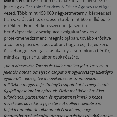
Miklós Ecsődi
2011-ben csatlakozott a Colliershez, és
jelenleg az
Occupier Services & Office Agency üzletágat
vezeti. Több mint 450 000 négyzetméternyi bérbeadási
tranzakciót zárt le, összesen több mint 600 millió euró
értékben. Emellett kulcsszerepet játszott a
bérlőképviselet, a workplace szolgáltatások és a
projektmenedzsment integrációjában, tovább erősítve
a Colliers piaci szerepét abban, hogy a cég teljes körű,
összehangolt szolgáltatásokat nyújtson mind a bérlők,
mind az ingatlantulajdonosok részére.
„Kata kinevezése Tamás és Miklós mellett jól tükrözi azt a
jelentős hatást, amelyet a csapat a magyarországi üzletágra
gyakorolt – elősegítve a növekedést és az innovációt,
miközben magas teljesítményű csapatokat és megbízható
ügyfélkapcsolatokat építettek. Örömmel üdvözlöm őket
tulajdonosi partnerként, és izgatottan tekintek a közös
növekedés következő fejezetére. A Colliers továbbra is
befektet munkatársaiba annak érdekében, hogy
fenntartható növekedést támogasson és hosszú távú értéket