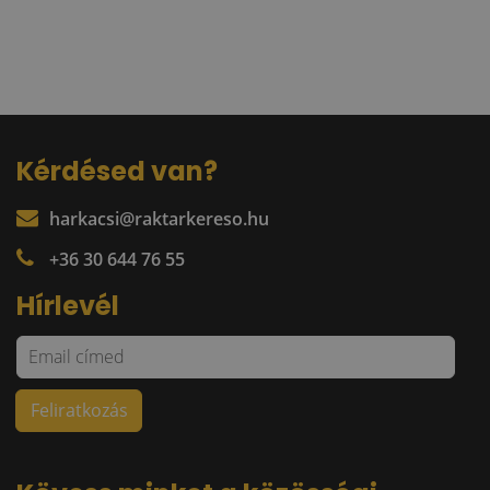
Kérdésed van?
harkacsi@raktarkereso.hu
+36 30 644 76 55
Hírlevél