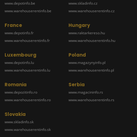
www.depotinfo.be
www.skladinfo.cz
www.warehouserentinfo.be
www.warehouserentinfo.cz
France
Hungary
www.depotinfo.fr
www.raktarkereso.hu
www.warehouserentinfo.fr
www.warehouserentinfo.hu
Luxembourg
Poland
www.depotinfo.lu
www.magazynyinfo.pl
www.warehouserentinfo.lu
www.warehouserentinfo.pl
Romania
Serbia
www.depozitinfo.ro
www.magacininfo.rs
www.warehouserentinfo.ro
www.warehouserentinfo.rs
Slovakia
www.skladinfo.sk
www.warehouserentinfo.sk