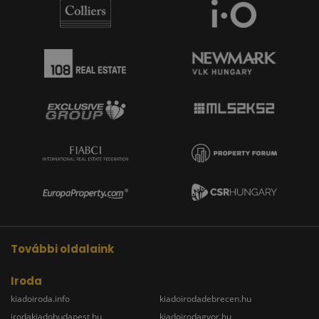
További oldalaink
Iroda
kiadoiroda.info
kiadoirodadebrecen.hu
irodakiadobudapest.hu
kiadoirodagyor.hu