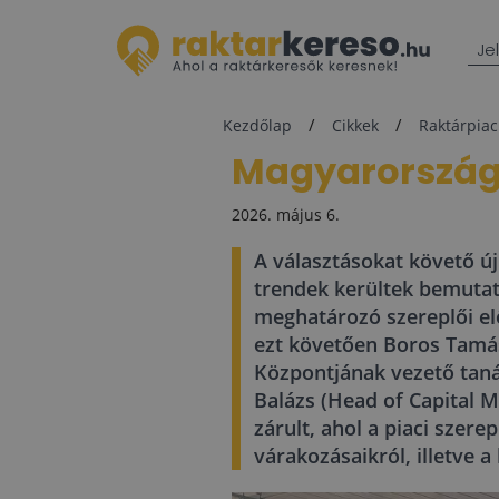
Je
Kezdőlap
Cikkek
Raktárpiac
Magyarország v
2026. május 6.
A választásokat követő új 
trendek kerültek bemutat
meghatározó szereplői elő
ezt követően Boros Tamás
Központjának vezető taná
Balázs (Head of Capital M
zárult, ahol a piaci szere
várakozásaikról, illetve a