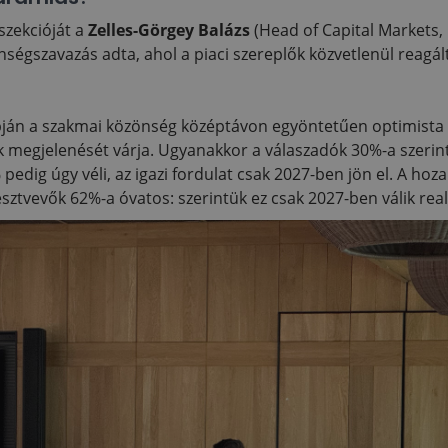
zekcióját a
Zelles-Görgey Balázs
(Head of Capital Markets, 
ségszavazás adta, ahol a piaci szereplők közvetlenül reagált
pján a szakmai közönség középtávon egyöntetűen optimista 
k megjelenését várja. Ugyanakkor a válaszadók 30%-a szerin
% pedig úgy véli, az igazi fordulat csak 2027-ben jön el. A ho
ztvevők 62%-a óvatos: szerintük ez csak 2027-ben válik real