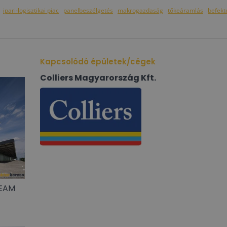
ipari-logisztikai piac
panelbeszélgetés
makrogazdaság
tőkeáramlás
befekt
Kapcsolódó épületek/cégek
Colliers Magyarország Kft.
EEAM