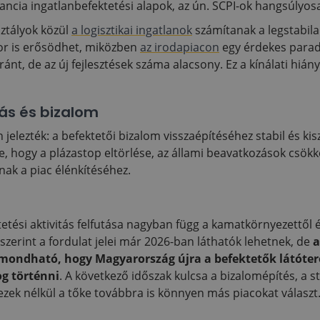
francia ingatlanbefektetési alapok, az ún. SCPI-ok hangsúly
ztályok közül
a logisztikai ingatlanok
számítanak a legstabil
tor is erősödhet, miközben
az irodapiacon
egy érdekes parado
ránt, de az új fejlesztések száma alacsony. Ez a kínálati hián
ás és bizalom
 jelezték: a befektetői bizalom visszaépítéséhez stabil és k
, hogy a plázastop eltörlése, az állami beavatkozások csökk
ak a piac élénkítéséhez.
etési aktivitás felfutása nagyban függ a kamatkörnyezettől
ő szerint a fordulat jelei már 2026-ban láthatók lehetnek, de
a
mondható, hogy Magyarország újra a befektetők látóteréb
og történni
. A következő időszak kulcsa a bizalomépítés, a s
ezek nélkül a tőke továbbra is könnyen más piacokat választ