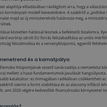
ézet alapítója előadásában rávilágított arra, hogy a választá
sú kormányzati modell bevezetésére. A szakértő a „politikai f
vonalat majd az új miniszterelnök határozza meg, a minisztér
rülnek.
itásai közvetlen hatással lesznek a befektetői bizalomra. Ily
liárd eurónyi zárolt EU forrás felszabadítása az uniós mérföl
zottság felszámolása és a versenyközpontú, egyenlő feltétele
menetrend és a kamatpálya
 Elemzési Központjának vezető tanácsadója a nemzetközi körny
kra) mellett a hazai fundamentumok javulását hangsúlyozta.
osabb katalizátor: ez önmagában radikálisan csökkentheti a
kértő szerint a forint stabilitása és az alacsony infláció le
t, ami 2026 végére kedvezőbb finanszírozási környezetet te
eáramlás?