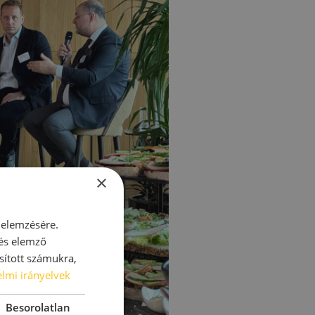
×
 elemzésére.
 és elemző
sított számukra,
lmi irányelvek
Besorolatlan