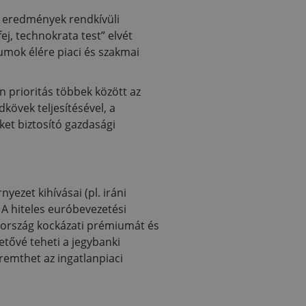
si eredmények rendkívüli
ej, technokrata test” elvét
iumok élére piaci és szakmai
en prioritás többek között az
dkövek teljesítésével, a
ket biztosító gazdasági
ezet kihívásai (pl. iráni
 A hiteles euróbevezetési
z ország kockázati prémiumát és
hetővé teheti a jegybanki
remthet az ingatlanpiaci