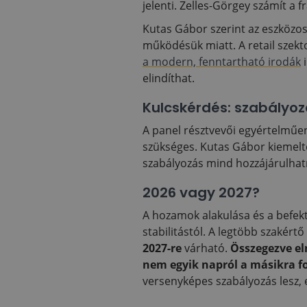
jelenti. Zelles-Görgey számít a 
Kutas Gábor szerint az eszközos
működésük miatt. A retail szek
a modern, fenntartható irodák
i
elindíthat.
Kulcskérdés: szabályoz
A panel résztvevői egyértelműen
szükséges. Kutas Gábor kiemelte
szabályozás mind hozzájárulhatn
2026 vagy 2027?
A hozamok alakulása és a befekt
stabilitástól. A legtöbb szakért
2027-re
várható.
Összegezve el
nem egyik napról a másikra f
versenyképes szabályozás lesz, 