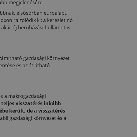
osabb megjelenésére.
abbnak, elsősorban euróalapú
xon rajzolódik ki: a kereslet nő
y akár új beruházási hullámot is
iszámítható gazdasági környezet
entése és az átlátható
 és a makrogazdasági
teljes visszatérés inkább
e került, de a visszatérés
tabil gazdasági környezet és a
.