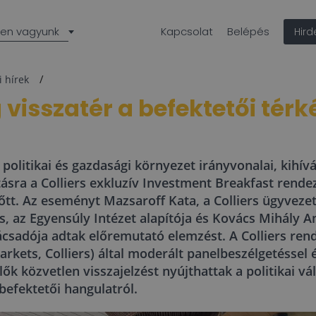
len vagyunk
Kapcsolat
Belépés
Hir
i hírek
isszatér a befektetői térk
politikai és gazdasági környezet irányvonalai, kihív
ásra a Colliers exkluzív Investment Breakfast rende
tt. Az eseményt Mazsaroff Kata, a Colliers ügyvezet
, az Egyensúly Intézet alapítója és Kovács Mihály A
csadója adtak előremutató elemzést. A Colliers ren
arkets, Colliers) által moderált panelbeszélgetéssel
plők közvetlen visszajelzést nyújthattak a politikai v
 befektetői hangulatról.