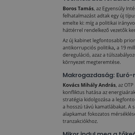
Boros Tamás
, az Egyensúly Int
felhatalmazást adtak egy új típu
emelte ki: míg a politikai irány
háttérrel rendelkező vezetők ke
Az új kabinet legfontosabb prior
antikorrupciós politika
,
a 19 mil
dereguláció, azaz a túlszabályo
környezet megteremtése.
Makrogazdaság: Euró-
Kovács Mihály András
, az OTP
konfliktus hatása az energiaára
stratégia kidolgozása a legfont
a hosszú távú kamatlábakat. A sza
alapkamat fokozatos mérséklésé
tranzakciókhoz.
Mikor indul meg a tők