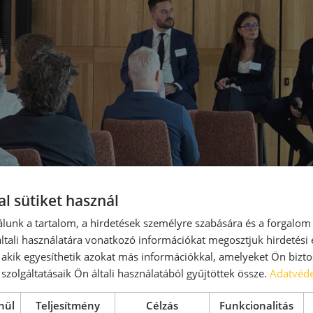
l sütiket használ
lunk a tartalom, a hirdetések személyre szabására és a forgalom
tali használatára vonatkozó információkat megosztjuk hirdetési
, akik egyesíthetik azokat más információkkal, amelyeket Ön bizto
szolgáltatásaik Ön általi használatából gyűjtöttek össze.
Adatvéde
nül
Teljesítmény
Célzás
Funkcionalitás