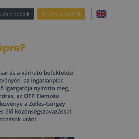
detésfeladás
Raktárt keresek
épre?
ásai és a várható befektetési
zvényén, az ingatlanpiac
ő igazgatója nyitotta meg,
ndrás, az OTP Elemzési
dezvénye a Zelles-Görgey
 és élő közönségszavazással
áltozások utáni