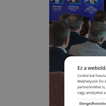
Ez a webolda
Cookie-kat haszná
Webhelyünk Ön ál
partnereinkkel is
vagy amelyeket a 
Elengedhetetle