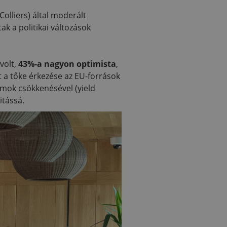
Colliers) által moderált
ak a politikai változások
volt,
43%-a nagyon optimista
,
t a tőke érkezése az EU-források
zamok csökkenésével (yield
itássá.