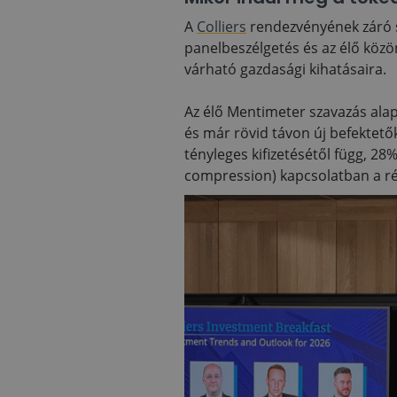
A
Colliers
rendezvényének záró s
panelbeszélgetés és az élő közön
várható gazdasági kihatásaira.
Az élő Mentimeter szavazás ala
és már rövid távon új befektető
tényleges kifizetésétől függ, 28
compression) kapcsolatban a rés